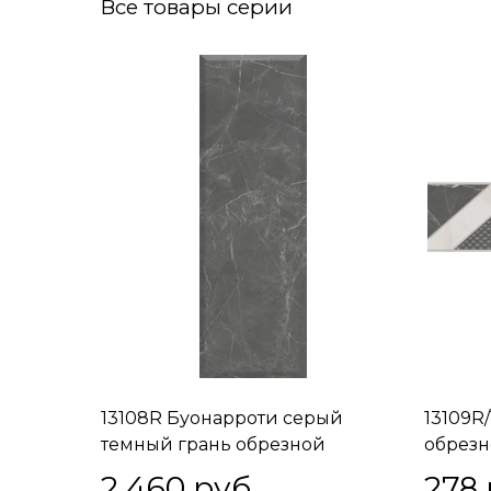
Все товары серии
13108R Буонарроти серый
13109R
темный грань обрезной
обрезн
30x89,5x13,5
2 460
 руб.
278