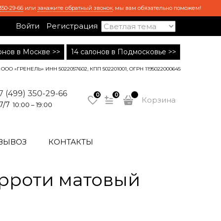
350-29-66
или
закажите обратный звонок
, мы вам обязательно поможем!
Войти
Регистрация
лонов в Москве >>
14 салонов в Подмосковье >>
ООО «ГРЕНЕЛЬ» ИНН 5022057602, КПП 502201001, ОГРН 1195022000645
7 (499) 350-29-66
0
0
Корзина
7/7
10:00 – 19:00
ВЫВОЗ
КОНТАКТЫ
арроти матовый