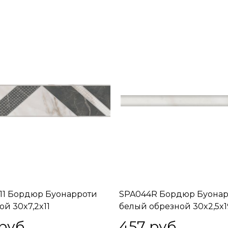
/11 Бордюр Буонарроти
SPA044R Бордюр Буона
ой 30x7,2x11
белый обрезной 30x2,5x1
 руб.
457
 руб.