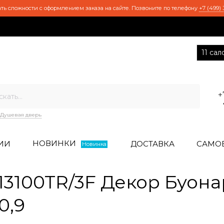
ть сложности с оформлением заказа на сайте. Позвоните по телефону
+7 (499) 
11 са
+
Душевая дверь
НОВИНКИ
ИИ
ДОСТАВКА
САМО
Новинка
3100TR/3F Декор Буон
0,9