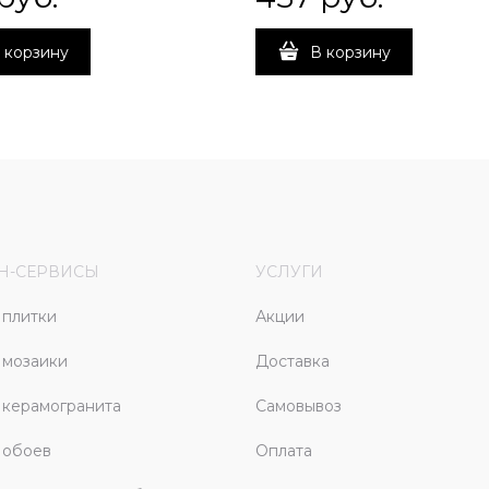
 корзину
В корзину
Н-СЕРВИСЫ
УСЛУГИ
плитки
Акции
 мозаики
Доставка
керамогранита
Самовывоз
 обоев
Оплата