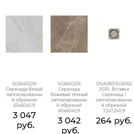
SG654022R
SG654122R
OS/A283/SG6062
Серенада белый
Серенада
20RL Вставка
лаппатированны
бежевый тёмный
Серенада 1
й обрезной
лаппатированны
лаппатированны
60x60x0,9
й обрезной
й обрезной
60x60x0,9
7,2x7,2x0,9
3 047
3 042
264
 руб.
 руб.
 руб.