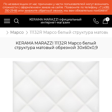
По независящим от нас причинам у части пользователей могут возникать
сложности с оформлением заказа на сайте. Позвоните по телефону
+7 (499)
350-29-66
или
закажите обратный звонок
, мы вам обязательно поможем!
KERAMA MARAZZI официальный
0
интернет-магазин
же
Марсо
11132R Марсо белый структура матовы
KERAMA MARAZZI 11132R Марсо белый
структура матовый обрезной 30x60x0,9