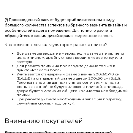
(!) Произведенный расчет будет приблизительным в виду
большого количества аспектов выбранного варианта дизайна и
особенностей вашего помещения. Для точного расчета
обращайтесь к нашим дизайнерам в
фирменные салоны
.
Как пользоваться калькулятором расчета плитки?
Все размеры вводите в метрах, если размер не является
целым числом, дробную часть вводите через точку или
запятую.
Для расчета плитки на пол вводите данные только в
пункте «Размеры пола».
Учитывается стандартный размер ванны 200х60х70 см
(ДхШхВ) и стандартный размер двери 200х80 см (ВхШ).
Галочка напротив данных пунктов означает, что пол и
стены за ванной не будут выложены плиткой, а площадь
двери будет вычтена из общего количества необходимой
плитки.
При расчете укажите необходимый запас (на подрезку,
случайные сколы, «подгонку»).
Вниманию покупателей
Внимательно изучайте инструкции производителей.