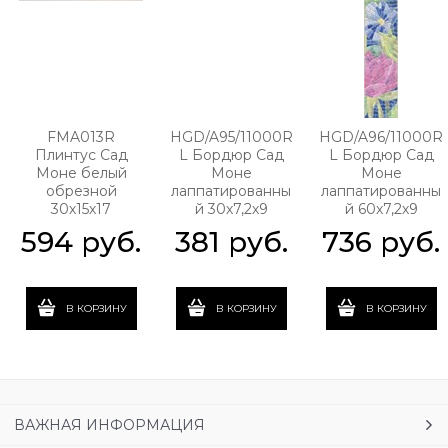
FMA013R
HGD/A95/11000R
HGD/A96/11000R
Плинтус Сад
L Бордюр Сад
L Бордюр Сад
Моне белый
Моне
Моне
обрезной
лаппатированны
лаппатированны
30х15х17
й 30х7,2х9
й 60х7,2х9
594
 руб.
381
 руб.
736
 руб.
В КОРЗИНУ
В КОРЗИНУ
В КОРЗИНУ
ВАЖНАЯ ИНФОРМАЦИЯ