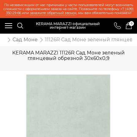
По независящим от нас причинам у части пользователей могут возникать
сложности с оформлением заказа на сайте. Позвоните по телефону
+7 (499)
350-29-66
или
закажите обратный звонок
, мы вам обязательно поможем!
KERAMA MARAZZI официальный
0
интернет-магазин
же
Сад Моне
11126R Сад Моне зеленый глянцевы
KERAMA MARAZZI 11126R Сад Моне зеленый
глянцевый обрезной 30x60x0,9