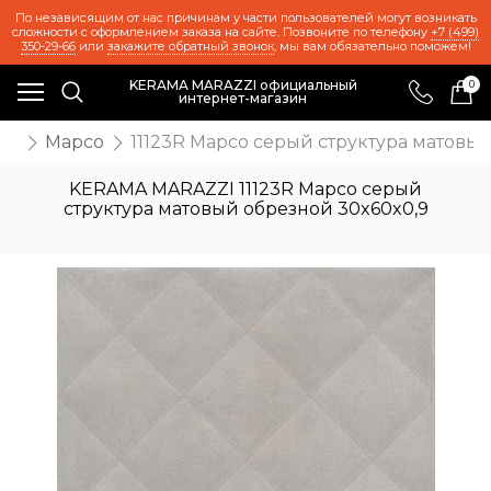
По независящим от нас причинам у части пользователей могут возникать
сложности с оформлением заказа на сайте. Позвоните по телефону
+7 (499)
350-29-66
или
закажите обратный звонок
, мы вам обязательно поможем!
KERAMA MARAZZI официальный
0
интернет-магазин
же
Марсо
11123R Марсо серый структура матовы
KERAMA MARAZZI 11123R Марсо серый
структура матовый обрезной 30x60x0,9