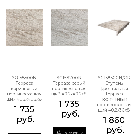
SG158500N
SG158700N
SG158500N/GR
Терраса
Терраса серый
Ступень
коричневый
противоскользя
фронтальная
противоскользя
щий 40,2х40,2х8
Терраса
щий 40,2х40,2х8
коричневый
1 735
противоскользя
1 735
щий 40,2х30х8
 руб.
 руб.
1 860
 руб.
В КОРЗИНУ