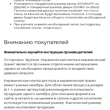
пункте «Размеры пола».
Учитывается стандартный размер ванны 200х60х70 см
(ДхШхВ) и стандартный размер двери 200х80 см (ВхШ).
Галочка напротив данных пунктов означает, что пол и
стены за ванной не будут выложены плиткой, а площадь
двери будет вычтена из общего количества необходимой
плитки.
При расчете укажите необходимый запас (на подрезку,
случайные сколы, «подгонку»).
Вниманию покупателей
Внимательно изучайте инструкции производителей.
Осторожно. Хрупкое. Керамическая плитка и керамический
гранит являются прочными отделочными материалами,
однако их необходимо предохранять от воздействия
ударных нагрузок.
Керамическая плитка для пола и керамический гранит
имеют разные калибры. Для облегчения процесса укладки
(в т. ч. разных артикулов) рекомендуем использовать
продукцию одного калибра. Для описания формата на
сайте, в каталоге, на ценнике в салоне и других носителях
используется номинальный размер. Фактический размер
указан на упаковке продукции.