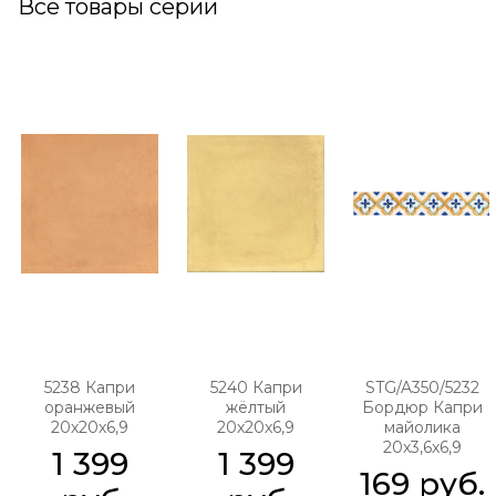
Все товары серии
5238 Капри
5240 Капри
STG/A350/5232
оранжевый
жёлтый
Бордюр Капри
20х20х6,9
20х20х6,9
майолика
20х3,6х6,9
1 399
1 399
169
 руб.