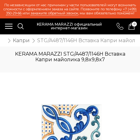
По независящим от нас причинам у части пользователей могут возникать
сложности с оформлением заказа на сайте. Позвоните по телефону
+7 (499)
350-29-66
или
закажите обратный звонок
, мы вам обязательно поможем!
KERAMA MARAZZI официальный
0
интернет-магазин
ия
Капри
STG/A487/1146H Вставка Капри майолик
KERAMA MARAZZI STG/A487/1146H Вставка
Капри майолика 9,8x9,8x7