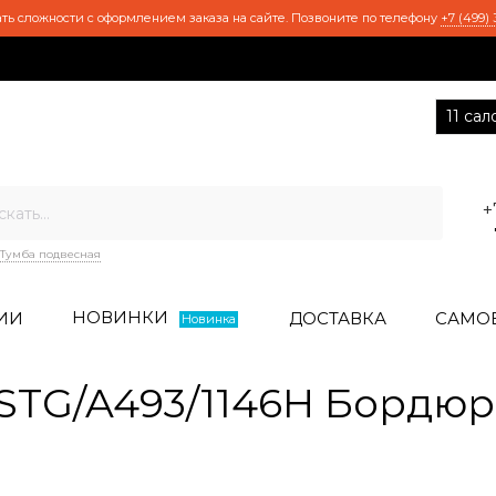
ть сложности с оформлением заказа на сайте. Позвоните по телефону
+7 (499) 
11 са
+
Тумба подвесная
НОВИНКИ
ИИ
ДОСТАВКА
САМО
Новинка
TG/A493/1146H Бордюр