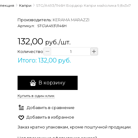
ллекция
Капри
STG/A493/1146H Бордюр Капри майолика 9,8x3x7
Производитель:
KERAMA MARAZZI
Артикул:
STG\A493\1146H
132,00
руб./шт.
Количество
Итого: 132,00 руб.
В корзину
Купить в один клик
Добавить в сравнение
Добавить в избранное
Заказ кратно упаковкам, кроме поштучной продукции.