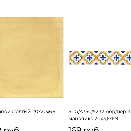
апри жёлтый 20х20х6,9
STG/A350/5232 Бордюр 
майолика 20х3,6х6,9
9
 руб.
169
 руб.