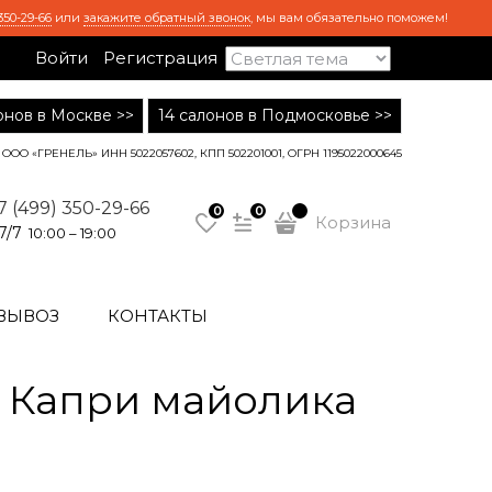
350-29-66
или
закажите обратный звонок
, мы вам обязательно поможем!
Войти
Регистрация
лонов в Москве >>
14 салонов в Подмосковье >>
ООО «ГРЕНЕЛЬ» ИНН 5022057602, КПП 502201001, ОГРН 1195022000645
7 (499) 350-29-66
0
0
Корзина
7/7
10:00 – 19:00
ВЫВОЗ
КОНТАКТЫ
 Капри майолика