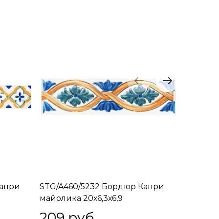
Капри
STG/A460/5232 Бордюр Капри
STG/A46
майолика 20х6,3х6,9
майолика
209
 руб.
209
 