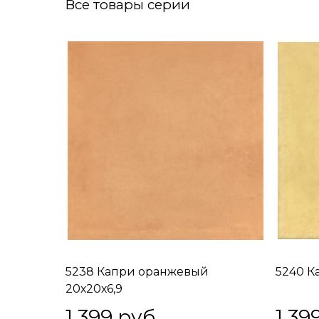
Все товары серии
5238 Капри оранжевый
5240 К
20х20х6,9
1 399
 руб.
1 39