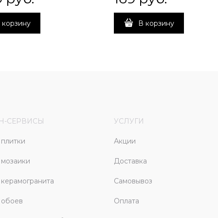
 корзину
В корзину
Н-СЕРВИСЫ
УСЛУГИ
плитки
Акции
 мозаики
Доставка
керамогранита
Самовывоз
 обоев
Оплата