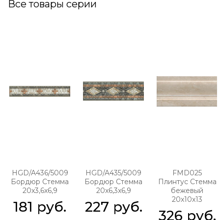
Все товары серии
HGD/A436/5009
HGD/A435/5009
FMD025
Бордюр Стемма
Бордюр Стемма
Плинтус Стемма
20x3,6x6,9
20x6,3x6,9
бежевый
20x10x13
181
 руб.
227
 руб.
326
 руб.