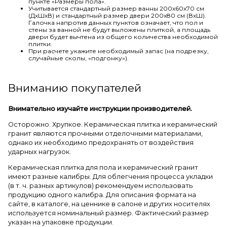
пункте «Размеры пола».
Учитывается стандартный размер ванны 200х60х70 см
(ДхШхВ) и стандартный размер двери 200х80 см (ВхШ).
Галочка напротив данных пунктов означает, что пол и
стены за ванной не будут выложены плиткой, а площадь
двери будет вычтена из общего количества необходимой
плитки.
При расчете укажите необходимый запас (на подрезку,
случайные сколы, «подгонку»).
Вниманию покупателей
Внимательно изучайте инструкции производителей.
Осторожно. Хрупкое. Керамическая плитка и керамический
гранит являются прочными отделочными материалами,
однако их необходимо предохранять от воздействия
ударных нагрузок.
Керамическая плитка для пола и керамический гранит
имеют разные калибры. Для облегчения процесса укладки
(в т. ч. разных артикулов) рекомендуем использовать
продукцию одного калибра. Для описания формата на
сайте, в каталоге, на ценнике в салоне и других носителях
используется номинальный размер. Фактический размер
указан на упаковке продукции.