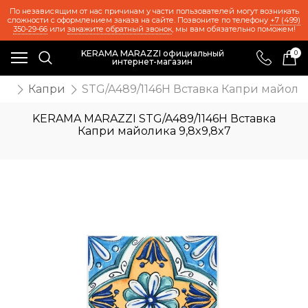
По независящим от нас причинам у части пользователей могут возникать
сложности с оформлением заказа на сайте. Позвоните по телефону
+7 (499)
350-29-66
или
закажите обратный звонок
, мы вам обязательно поможем!
KERAMA MARAZZI официальный
0
интернет-магазин
ия
Капри
STG/A489/1146H Вставка Капри майолик
KERAMA MARAZZI STG/A489/1146H Вставка
Капри майолика 9,8x9,8x7