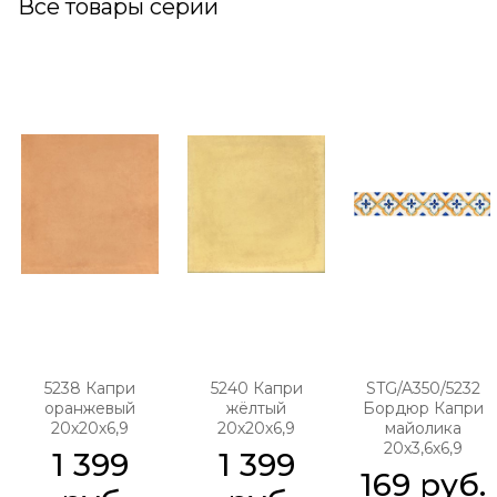
Все товары серии
5238 Капри
5240 Капри
STG/A350/5232
оранжевый
жёлтый
Бордюр Капри
20х20х6,9
20х20х6,9
майолика
20х3,6х6,9
1 399
1 399
169
 руб.