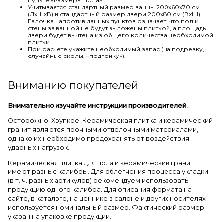
пункте «Размеры пола».
Учитывается стандартный размер ванны 200х60х70 см
(ДхШхВ) и стандартный размер двери 200х80 см (ВхШ).
Галочка напротив данных пунктов означает, что пол и
стены за ванной не будут выложены плиткой, а площадь
двери будет вычтена из общего количества необходимой
плитки.
При расчете укажите необходимый запас (на подрезку,
случайные сколы, «подгонку»).
Вниманию покупателей
Внимательно изучайте инструкции производителей.
Осторожно. Хрупкое. Керамическая плитка и керамический
гранит являются прочными отделочными материалами,
однако их необходимо предохранять от воздействия
ударных нагрузок.
Керамическая плитка для пола и керамический гранит
имеют разные калибры. Для облегчения процесса укладки
(в т. ч. разных артикулов) рекомендуем использовать
продукцию одного калибра. Для описания формата на
сайте, в каталоге, на ценнике в салоне и других носителях
используется номинальный размер. Фактический размер
указан на упаковке продукции.