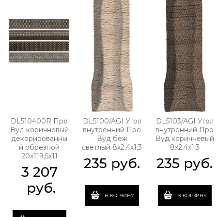
DL510400R Про
DL5100/AGI Угол
DL5103/AGI Угол
Вуд коричневый
внутренний Про
внутренний Про
декорированны
Вуд беж
Вуд коричневый
й обрезной
светлый 8х2,4х1,3
8х2,4х1,3
20х119,5х11
235
 руб.
235
 руб.
3 207
 руб.
В КОРЗИНУ
В КОРЗИНУ