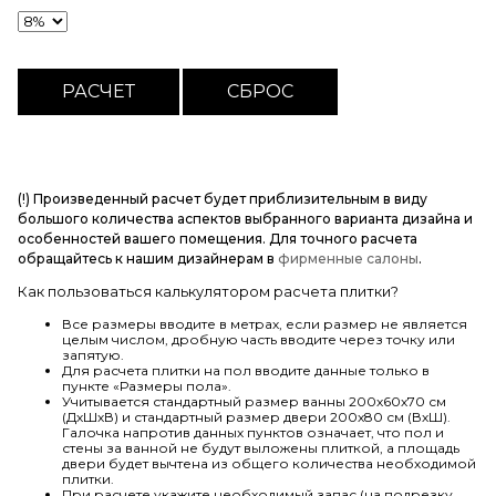
(!) Произведенный расчет будет приблизительным в виду
большого количества аспектов выбранного варианта дизайна и
особенностей вашего помещения. Для точного расчета
обращайтесь к нашим дизайнерам в
фирменные салоны
.
Как пользоваться калькулятором расчета плитки?
Все размеры вводите в метрах, если размер не является
целым числом, дробную часть вводите через точку или
запятую.
Для расчета плитки на пол вводите данные только в
пункте «Размеры пола».
Учитывается стандартный размер ванны 200х60х70 см
(ДхШхВ) и стандартный размер двери 200х80 см (ВхШ).
Галочка напротив данных пунктов означает, что пол и
стены за ванной не будут выложены плиткой, а площадь
двери будет вычтена из общего количества необходимой
плитки.
При расчете укажите необходимый запас (на подрезку,