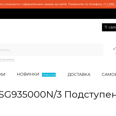
ть сложности с оформлением заказа на сайте. Позвоните по телефону
+7 (499) 
11 са
+
Смеситель
НОВИНКИ
ИИ
ДОСТАВКА
САМО
Новинка
SG935000N/3 Подступен