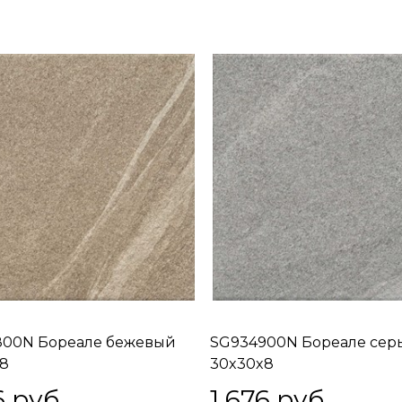
800N Бореале бежевый
SG934900N Бореале сер
8
30x30x8
6
 руб.
1 676
 руб.