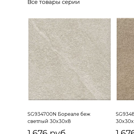
Все товары серии
SG934700N Бореале беж
SG934
светлый 30x30x8
30x30x
1 676
 руб.
1 67