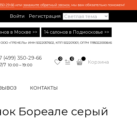
350-29-66
или
закажите обратный звонок
, мы вам обязательно поможем!
Войти
Регистрация
лонов в Москве >>
14 салонов в Подмосковье >>
ООО «ГРЕНЕЛЬ» ИНН 5022057602, КПП 502201001, ОГРН 1195022000645
7 (499) 350-29-66
0
0
Корзина
7/7
10:00 – 19:00
ВЫВОЗ
КОНТАКТЫ
ок Бореале серый