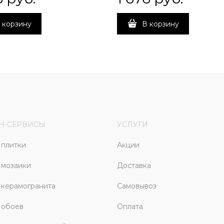
 корзину
В корзину
Н-СЕРВИСЫ
УСЛУГИ
плитки
Акции
 мозаики
Доставка
керамогранита
Самовывоз
 обоев
Оплата