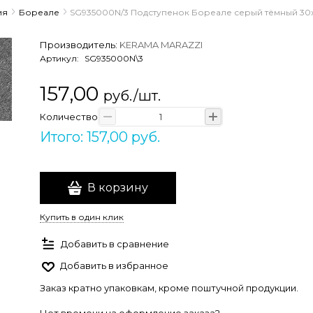
ия
Бореале
SG935000N/3 Подступенок Бореале серый тёмный 30x
Производитель:
KERAMA MARAZZI
Артикул:
SG935000N\3
157,00
руб./шт.
Количество
Итого: 157,00 руб.
В корзину
Купить в один клик
Добавить в сравнение
Добавить в избранное
Заказ кратно упаковкам, кроме поштучной продукции.