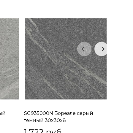
ый
SG935000N Бореале серый
SG93520
тёмный 30x30x8
коричне
1 722
 руб.
1 722