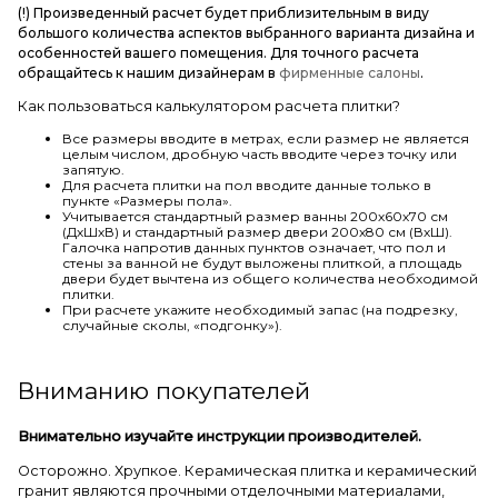
(!) Произведенный расчет будет приблизительным в виду
большого количества аспектов выбранного варианта дизайна и
особенностей вашего помещения. Для точного расчета
обращайтесь к нашим дизайнерам в
фирменные салоны
.
Как пользоваться калькулятором расчета плитки?
Все размеры вводите в метрах, если размер не является
целым числом, дробную часть вводите через точку или
запятую.
Для расчета плитки на пол вводите данные только в
пункте «Размеры пола».
Учитывается стандартный размер ванны 200х60х70 см
(ДхШхВ) и стандартный размер двери 200х80 см (ВхШ).
Галочка напротив данных пунктов означает, что пол и
стены за ванной не будут выложены плиткой, а площадь
двери будет вычтена из общего количества необходимой
плитки.
При расчете укажите необходимый запас (на подрезку,
случайные сколы, «подгонку»).
Вниманию покупателей
Внимательно изучайте инструкции производителей.
Осторожно. Хрупкое. Керамическая плитка и керамический
гранит являются прочными отделочными материалами,