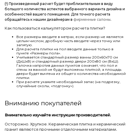
(!) Произведенный расчет будет приблизительным в виду
большого количества аспектов выбранного варианта дизайна и
особенностей вашего помещения. Для точного расчета
обращайтесь к нашим дизайнерам в
фирменные салоны
.
Как пользоваться калькулятором расчета плитки?
Все размеры вводите в метрах, если размер не является
целым числом, дробную часть вводите через точку или
запятую.
Для расчета плитки на пол вводите данные только в
пункте «Размеры пола».
Учитывается стандартный размер ванны 200х60х70 см
(ДхШхВ) и стандартный размер двери 200х80 см (ВхШ).
Галочка напротив данных пунктов означает, что пол и
стены за ванной не будут выложены плиткой, а площадь
двери будет вычтена из общего количества необходимой
плитки.
При расчете укажите необходимый запас (на подрезку,
случайные сколы, «подгонку»).
Вниманию покупателей
Внимательно изучайте инструкции производителей.
Осторожно. Хрупкое. Керамическая плитка и керамический
гранит являются прочными отделочными материалами,