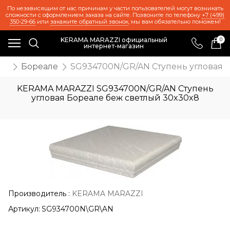
По независящим от нас причинам у части пользователей могут возникать
сложности с оформлением заказа на сайте. Позвоните по телефону
+7 (499)
350-29-66
или
закажите обратный звонок
, мы вам обязательно поможем!
KERAMA MARAZZI официальный
0
интернет-магазин
ия
Бореале
SG934700N/GR/AN Ступень угловая 
KERAMA MARAZZI SG934700N/GR/AN Ступень
угловая Бореале беж светлый 30x30x8
Производитель
:
KERAMA MARAZZI
Артикул:
SG934700N\GR\AN