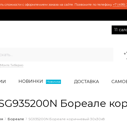
ть сложности с оформлением заказа на сайте. Позвоните по телефону
+7 (499) 
11 са
+
Монте Тиберио
НОВИНКИ
ИИ
ДОСТАВКА
САМО
Новинка
SG935200N Бореале кор
ия
Бореале
SG935200N Бореале коричневый 30x30x8