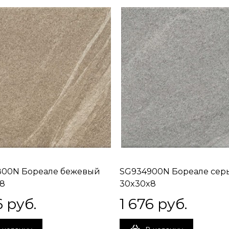
800N Бореале бежевый
SG934900N Бореале сер
8
30x30x8
6
 руб.
1 676
 руб.