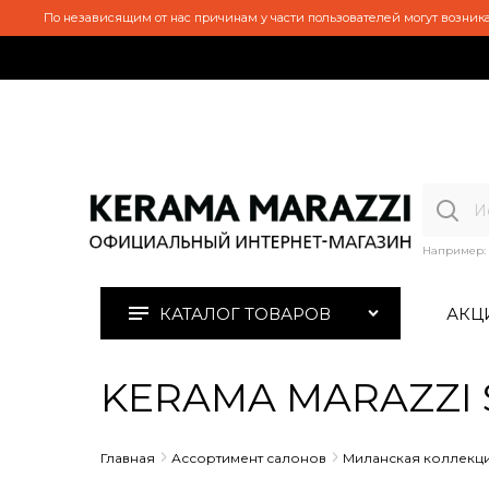
По независящим от нас причинам у части пользователей могут возника
Например:
КАТАЛОГ ТОВАРОВ
АКЦ
KERAMA MARAZZI 
Главная
Ассортимент салонов
Миланская коллекц