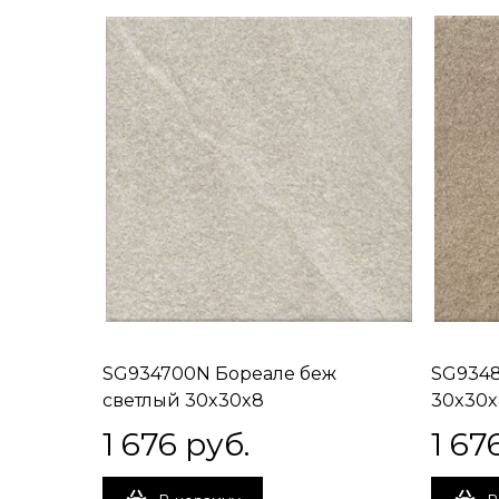
SG934700N Бореале беж
SG934
светлый 30x30x8
30x30x
1 676
 руб.
1 67