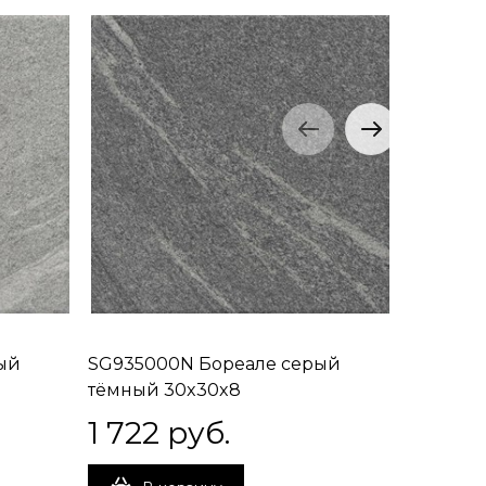
ый
SG935000N Бореале серый
SG93530
тёмный 30x30x8
коричне
1 722
 руб.
1 764