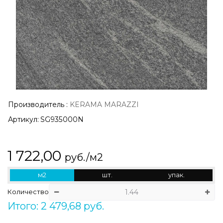
Производитель
:
KERAMA MARAZZI
Артикул:
SG935000N
1 722,00
руб./м2
м2
шт.
упак.
Количество
Итого: 2 479,68 руб.