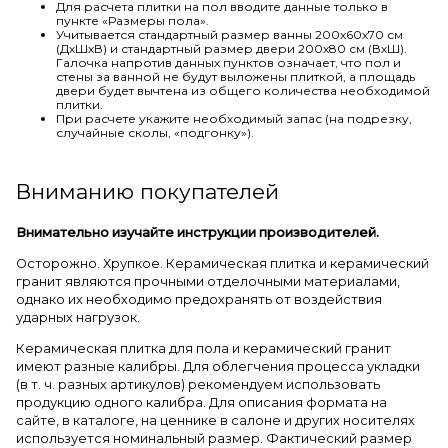
Для расчета плитки на пол вводите данные только в
пункте «Размеры пола».
Учитывается стандартный размер ванны 200х60х70 см
(ДхШхВ) и стандартный размер двери 200х80 см (ВхШ).
Галочка напротив данных пунктов означает, что пол и
стены за ванной не будут выложены плиткой, а площадь
двери будет вычтена из общего количества необходимой
плитки.
При расчете укажите необходимый запас (на подрезку,
случайные сколы, «подгонку»).
Вниманию покупателей
Внимательно изучайте инструкции производителей.
Осторожно. Хрупкое. Керамическая плитка и керамический
гранит являются прочными отделочными материалами,
однако их необходимо предохранять от воздействия
ударных нагрузок.
Керамическая плитка для пола и керамический гранит
имеют разные калибры. Для облегчения процесса укладки
(в т. ч. разных артикулов) рекомендуем использовать
продукцию одного калибра. Для описания формата на
сайте, в каталоге, на ценнике в салоне и других носителях
используется номинальный размер. Фактический размер