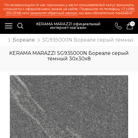
По независящим от нас причинам у части пользователей могут возникать
сложности с оформлением заказа на сайте. Позвоните по телефону
+7 (499)
350-29-66
или
закажите обратный звонок
, мы вам обязательно поможем!
KERAMA MARAZZI официальный
0
интернет-магазин
ия
Бореале
SG935000N Бореале серый тёмный 
KERAMA MARAZZI SG935000N Бореале серый
тёмный 30x30x8