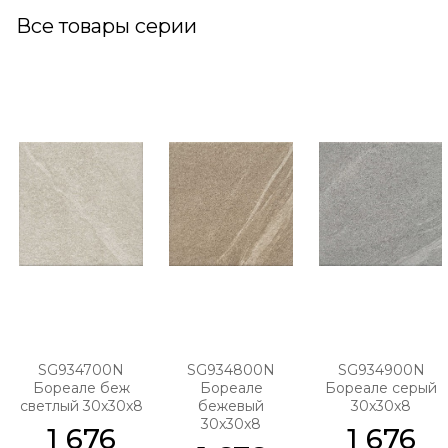
Все товары серии
SG934700N
SG934800N
SG934900N
Бореале беж
Бореале
Бореале серый
светлый 30x30x8
бежевый
30x30x8
30x30x8
1 676
1 676