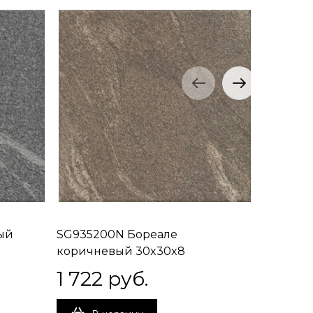
ый
SG935200N Бореале
SG93530
коричневый 30x30x8
коричне
1 722
 руб.
1 764