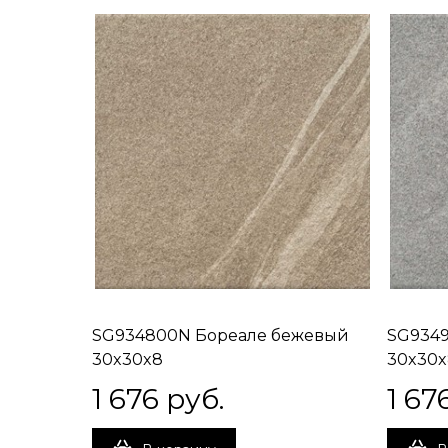
SG934800N Бореале бежевый
SG9349
30x30x8
30x30x
1 676
 руб.
1 67