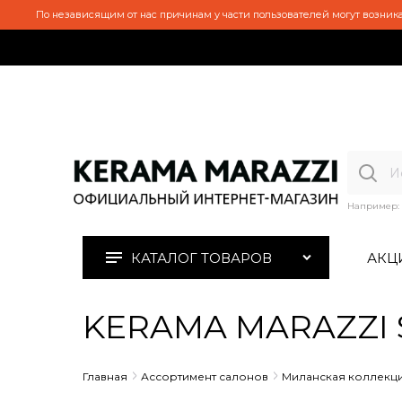
По независящим от нас причинам у части пользователей могут возника
Например:
КАТАЛОГ ТОВАРОВ
АКЦ
KERAMA MARAZZI S
Главная
Ассортимент салонов
Миланская коллекц