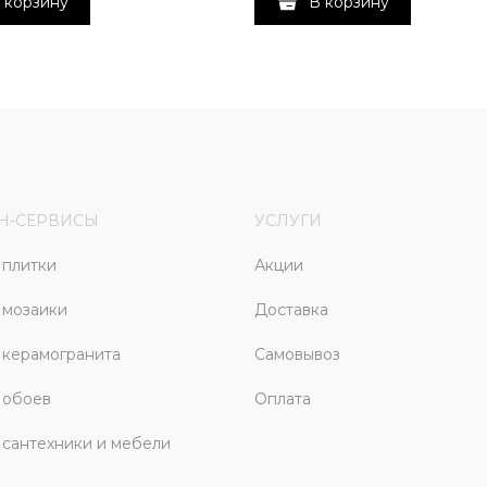
 корзину
В корзину
Н-СЕРВИСЫ
УСЛУГИ
плитки
Акции
 мозаики
Доставка
керамогранита
Самовывоз
 обоев
Оплата
сантехники и мебели