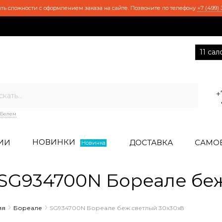
ть сложности с оформлением заказа на сайте. Позвоните по телефону
+7 (499) 
11 са
+
Белем
НОВИНКИ
ИИ
ДОСТАВКА
САМО
Новинка
G934700N Бореале беж
ия
Бореале
SG934700N Бореале беж светлый 30x30x8