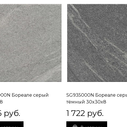
00N Бореале серый
SG935000N Бореале сер
8
тёмный 30x30x8
6
 руб.
1 722
 руб.