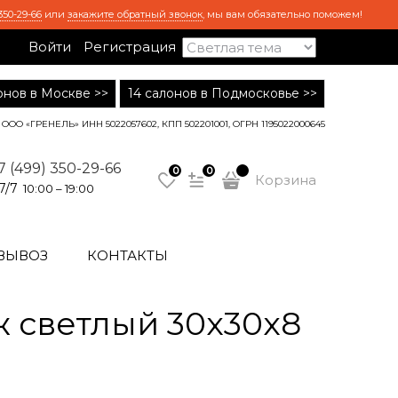
350-29-66
или
закажите обратный звонок
, мы вам обязательно поможем!
Войти
Регистрация
лонов в Москве >>
14 салонов в Подмосковье >>
ООО «ГРЕНЕЛЬ» ИНН 5022057602, КПП 502201001, ОГРН 1195022000645
7 (499) 350-29-66
0
0
Корзина
7/7
10:00 – 19:00
ВЫВОЗ
КОНТАКТЫ
 светлый 30x30x8