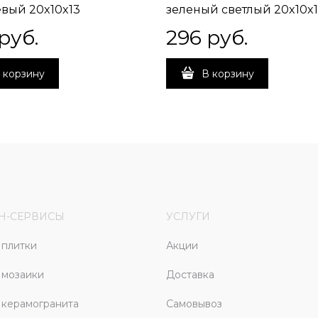
вый 20x10x13
зеленый светлый 20x10x
 руб.
296
 руб.
 корзину
В корзину
Н-СЕРВИСЫ
УСЛУГИ
плитки
Акции
 мозаики
Доставка
керамогранита
Самовывоз