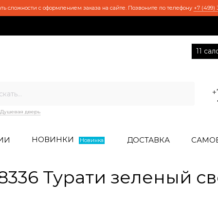
ть сложности с оформлением заказа на сайте. Позвоните по телефону
+7 (499) 
11 са
+
Душевая дверь
НОВИНКИ
ИИ
ДОСТАВКА
САМО
Новинка
336 Турати зеленый св