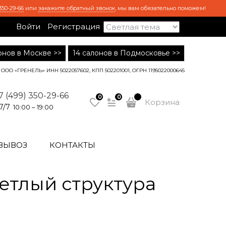
350-29-66
или
закажите обратный звонок
, мы вам обязательно поможем!
Войти
Регистрация
лонов в Москве >>
14 салонов в Подмосковье >>
ООО «ГРЕНЕЛЬ» ИНН 5022057602, КПП 502201001, ОГРН 1195022000645
7 (499) 350-29-66
0
0
Корзина
7/7
10:00 – 19:00
ВЫВОЗ
КОНТАКТЫ
етлый структура