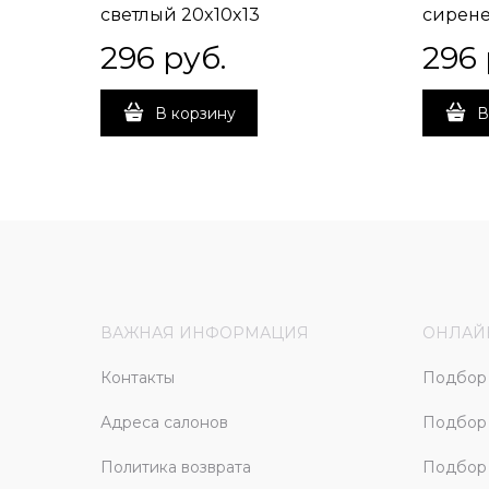
светлый 20x10x13
сирене
296
 руб.
296
В корзину
В
ВАЖНАЯ ИНФОРМАЦИЯ
ОНЛАЙ
Контакты
Подбор 
Адреса салонов
Подбор
Политика возврата
Подбор 