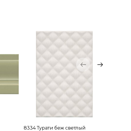
8334 Турати беж светлый
8335 Ту