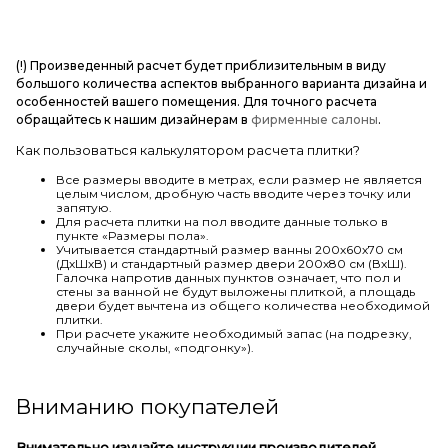
(!) Произведенный расчет будет приблизительным в виду
большого количества аспектов выбранного варианта дизайна и
особенностей вашего помещения. Для точного расчета
обращайтесь к нашим дизайнерам в
фирменные салоны
.
Как пользоваться калькулятором расчета плитки?
Все размеры вводите в метрах, если размер не является
целым числом, дробную часть вводите через точку или
запятую.
Для расчета плитки на пол вводите данные только в
пункте «Размеры пола».
Учитывается стандартный размер ванны 200х60х70 см
(ДхШхВ) и стандартный размер двери 200х80 см (ВхШ).
Галочка напротив данных пунктов означает, что пол и
стены за ванной не будут выложены плиткой, а площадь
двери будет вычтена из общего количества необходимой
плитки.
При расчете укажите необходимый запас (на подрезку,
случайные сколы, «подгонку»).
Вниманию покупателей
Внимательно изучайте инструкции производителей.