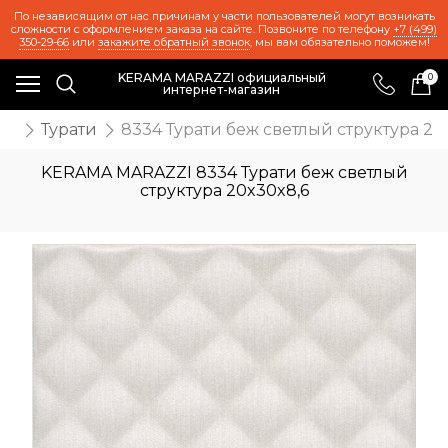
По независящим от нас причинам у части пользователей могут возникать
сложности с оформлением заказа на сайте. Позвоните по телефону
+7 (499)
350-29-66
или
закажите обратный звонок
, мы вам обязательно поможем!
KERAMA MARAZZI официальный
0
интернет-магазин
ия
Турати
8334 Турати беж светлый структура 20
KERAMA MARAZZI 8334 Турати беж светлый
структура 20x30x8,6