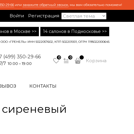
350-29-66
или
закажите обратный звонок
, мы вам обязательно поможем!
Войти
Регистрация
лонов в Москве >>
14 салонов в Подмосковье >>
ООО «ГРЕНЕЛЬ» ИНН 5022057602, КПП 502201001, ОГРН 1195022000645
7 (499) 350-29-66
0
0
Корзина
7/7
10:00 – 19:00
ВЫВОЗ
КОНТАКТЫ
 сиреневый