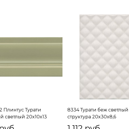
 Плинтус Турати
8334 Турати беж светлый
й светлый 20x10x13
структура 20x30x8,6
 руб.
1 112
 руб.