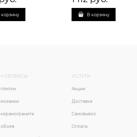
 корзину
В корзину
Н-СЕРВИСЫ
УСЛУГИ
плитки
Акции
 мозаики
Доставка
керамогранита
Самовывоз
 обоев
Оплата