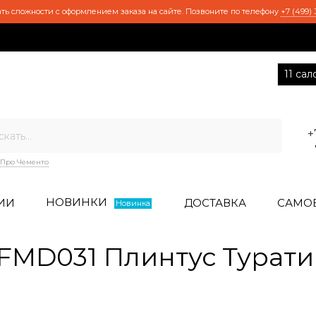
ть сложности с оформлением заказа на сайте. Позвоните по телефону
+7 (499) 
11 са
+
Про Чементо
НОВИНКИ
ИИ
ДОСТАВКА
САМО
Новинка
FMD031 Плинтус Турати