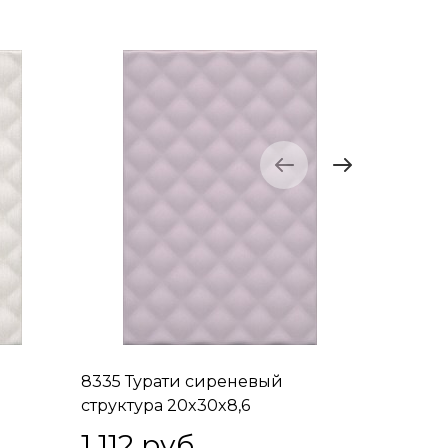
8335 Турати сиреневый
8336 Ту
структура 20x30x8,6
структур
1 112
 руб.
1 112
 