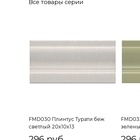
Все товары серии
FMD030 Плинтус Турати беж
FMD032
светлый 20x10x13
зелены
296
 руб.
296