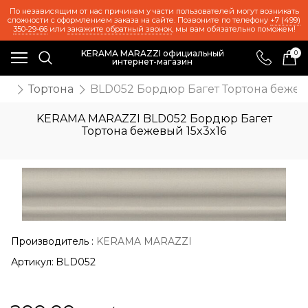
По независящим от нас причинам у части пользователей могут возникать
сложности с оформлением заказа на сайте. Позвоните по телефону
+7 (499)
350-29-66
или
закажите обратный звонок
, мы вам обязательно поможем!
KERAMA MARAZZI официальный
0
интернет-магазин
ия
Тортона
BLD052 Бордюр Багет Тортона бежев
KERAMA MARAZZI BLD052 Бордюр Багет
Тортона бежевый 15x3x16
Производитель
:
KERAMA MARAZZI
Артикул:
BLD052