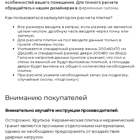
особенностей вашего помещения. Для точного расчета
обращайтесь к нашим дизайнерам в
фирменные салоны
.
Как пользоваться калькулятором расчета плитки?
Все размеры вводите в метрах, если размер не является
целым числом, дробную часть вводите через точку или
запятую.
Для расчета плитки на пол вводите данные только в
пункте «Размеры пола».
Учитывается стандартный размер ванны 200х60х70 см
(ДхШхВ) и стандартный размер двери 200х80 см (ВхШ).
Галочка напротив данных пунктов означает, что пол и
стены за ванной не будут выложены плиткой, а площадь
двери будет вычтена из общего количества необходимой
плитки.
При расчете укажите необходимый запас (на подрезку,
случайные сколы, «подгонку»).
Вниманию покупателей
Внимательно изучайте инструкции производителей.
Осторожно. Хрупкое. Керамическая плитка и керамический
гранит являются прочными отделочными материалами,
однако их необходимо предохранять от воздействия
ударных нагрузок.