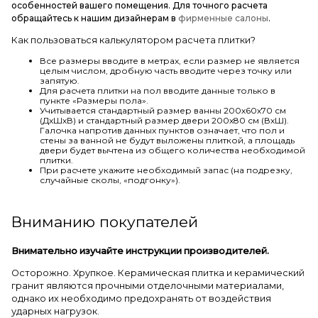
особенностей вашего помещения. Для точного расчета
обращайтесь к нашим дизайнерам в
фирменные салоны
.
Как пользоваться калькулятором расчета плитки?
Все размеры вводите в метрах, если размер не является
целым числом, дробную часть вводите через точку или
запятую.
Для расчета плитки на пол вводите данные только в
пункте «Размеры пола».
Учитывается стандартный размер ванны 200х60х70 см
(ДхШхВ) и стандартный размер двери 200х80 см (ВхШ).
Галочка напротив данных пунктов означает, что пол и
стены за ванной не будут выложены плиткой, а площадь
двери будет вычтена из общего количества необходимой
плитки.
При расчете укажите необходимый запас (на подрезку,
случайные сколы, «подгонку»).
Вниманию покупателей
Внимательно изучайте инструкции производителей.
Осторожно. Хрупкое. Керамическая плитка и керамический
гранит являются прочными отделочными материалами,
однако их необходимо предохранять от воздействия
ударных нагрузок.