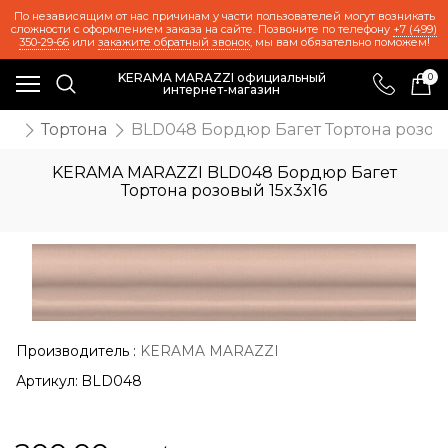
По независящим от нас причинам у части пользователей могут возникать
сложности с оформлением заказа на сайте. Позвоните по телефону
+7 (499)
350-29-66
или
закажите обратный звонок
, мы вам обязательно поможем!
KERAMA MARAZZI официальный
0
интернет-магазин
ия
Тортона
BLD048 Бордюр Багет Тортона розовы
KERAMA MARAZZI BLD048 Бордюр Багет
Тортона розовый 15x3x16
Производитель
:
KERAMA MARAZZI
Артикул:
BLD048