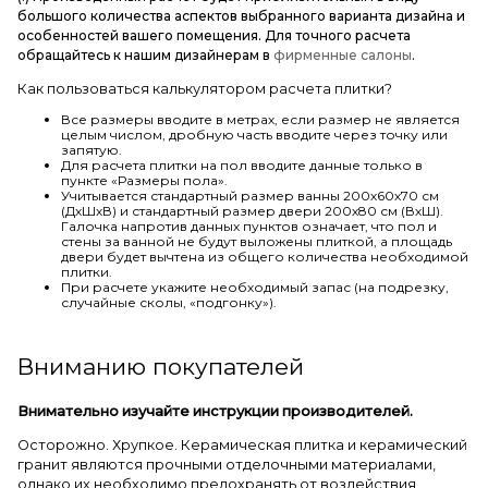
большого количества аспектов выбранного варианта дизайна и
особенностей вашего помещения. Для точного расчета
обращайтесь к нашим дизайнерам в
фирменные салоны
.
Как пользоваться калькулятором расчета плитки?
Все размеры вводите в метрах, если размер не является
целым числом, дробную часть вводите через точку или
запятую.
Для расчета плитки на пол вводите данные только в
пункте «Размеры пола».
Учитывается стандартный размер ванны 200х60х70 см
(ДхШхВ) и стандартный размер двери 200х80 см (ВхШ).
Галочка напротив данных пунктов означает, что пол и
стены за ванной не будут выложены плиткой, а площадь
двери будет вычтена из общего количества необходимой
плитки.
При расчете укажите необходимый запас (на подрезку,
случайные сколы, «подгонку»).
Вниманию покупателей
Внимательно изучайте инструкции производителей.
Осторожно. Хрупкое. Керамическая плитка и керамический
гранит являются прочными отделочными материалами,
однако их необходимо предохранять от воздействия