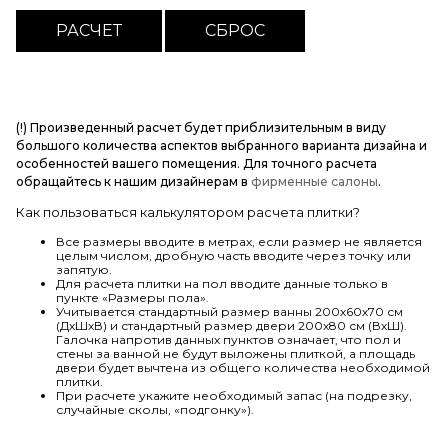
(!) Произведенный расчет будет приблизительным в виду
большого количества аспектов выбранного варианта дизайна и
особенностей вашего помещения. Для точного расчета
обращайтесь к нашим дизайнерам в
фирменные салоны
.
Как пользоваться калькулятором расчета плитки?
Все размеры вводите в метрах, если размер не является
целым числом, дробную часть вводите через точку или
запятую.
Для расчета плитки на пол вводите данные только в
пункте «Размеры пола».
Учитывается стандартный размер ванны 200х60х70 см
(ДхШхВ) и стандартный размер двери 200х80 см (ВхШ).
Галочка напротив данных пунктов означает, что пол и
стены за ванной не будут выложены плиткой, а площадь
двери будет вычтена из общего количества необходимой
плитки.
При расчете укажите необходимый запас (на подрезку,
случайные сколы, «подгонку»).