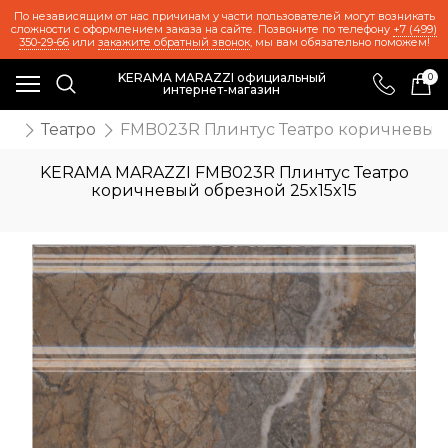
По независящим от нас причинам у части пользователей могут возникать
сложности с оформлением заказа на сайте. Позвоните по телефону
+7 (499)
350-29-66
или
закажите обратный звонок
, мы вам обязательно поможем!
KERAMA MARAZZI официальный
0
интернет-магазин
ия
Театро
FMB023R Плинтус Театро коричневый 
KERAMA MARAZZI FMB023R Плинтус Театро
коричневый обрезной 25x15x15