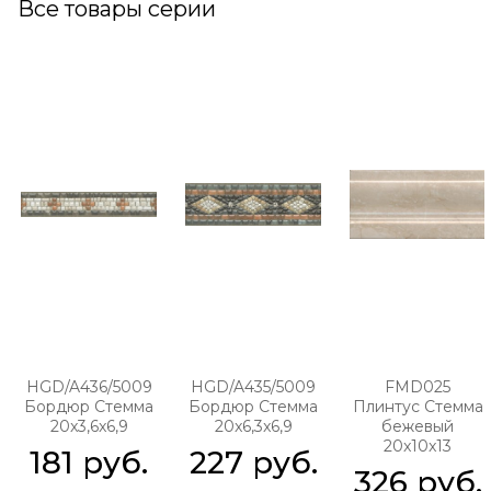
Все товары серии
HGD/A436/5009
HGD/A435/5009
FMD025
Бордюр Стемма
Бордюр Стемма
Плинтус Стемма
20x3,6x6,9
20x6,3x6,9
бежевый
20x10x13
181
 руб.
227
 руб.
326
 руб.