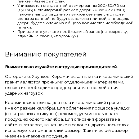
пункте «Размеры пола».
Учитывается стандартный размер ванны 200х60х70 см
(ДхШхВ) и стандартный размер двери 200х80 см (ВхШ).
Галочка напротив данных пунктов означает, что пол и
стены за ванной не будут выложены плиткой, а площадь
двери будет вычтена из общего количества необходимой
плитки.
При расчете укажите необходимый запас (на подрезку,
случайные сколы, «подгонку»).
Вниманию покупателей
Внимательно изучайте инструкции производителей.
Осторожно. Хрупкое. Керамическая плитка и керамический
гранит являются прочными отделочными материалами,
однако их необходимо предохранять от воздействия
ударных нагрузок.
Керамическая плитка для пола и керамический гранит
имеют разные калибры. Для облегчения процесса укладки
(в т. ч. разных артикулов) рекомендуем использовать
продукцию одного калибра. Для описания формата на
сайте, в каталоге, на ценнике в салоне и других носителях
используется номинальный размер. Фактический размер
указан на упаковке продукции.