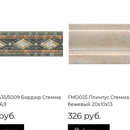
35/5009 Бордюр Стемма
FMD025 Плинтус Стемма
6,9
бежевый 20x10x13
 руб.
326
 руб.