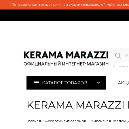
По независящим от нас причинам у части пользователей могут возника
Например:
КАТАЛОГ ТОВАРОВ
АКЦ
KERAMA MARAZZI H
Главная
Ассортимент салонов
Миланская коллекц