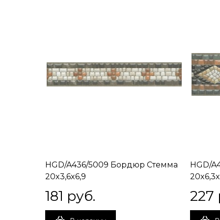
HGD/A436/5009 Бордюр Стемма
HGD/A4
20x3,6x6,9
20x6,3x
181
 руб.
227