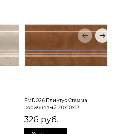
FMD026 Плинтус Стемма
FMD027 
коричневый 20x10x13
зеленый
326
 руб.
326
 