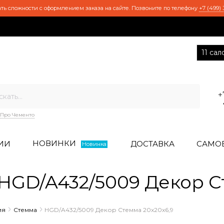
ть сложности с оформлением заказа на сайте. Позвоните по телефону
+7 (499) 
11 са
+
Про Чементо
НОВИНКИ
ИИ
ДОСТАВКА
САМО
Новинка
GD/A432/5009 Декор Ст
ия
Стемма
HGD/A432/5009 Декор Стемма 20x20x6,9