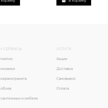
 корзину
В корзину
Н-СЕРВИСЫ
УСЛУГИ
плитки
Акции
 мозаики
Доставка
керамогранита
Самовывоз
 обоев
Оплата
сантехники и мебели