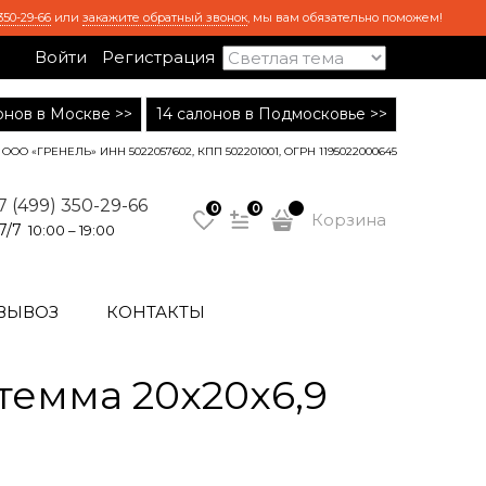
350-29-66
или
закажите обратный звонок
, мы вам обязательно поможем!
Войти
Регистрация
лонов в Москве >>
14 салонов в Подмосковье >>
ООО «ГРЕНЕЛЬ» ИНН 5022057602, КПП 502201001, ОГРН 1195022000645
7 (499) 350-29-66
0
0
Корзина
7/7
10:00 – 19:00
ВЫВОЗ
КОНТАКТЫ
емма 20x20x6,9