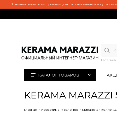
По независящим от нас причинам у части пользователей могут возника
Например:
КАТАЛОГ ТОВАРОВ
АКЦ
KERAMA MARAZZI 5
Главная
Ассортимент салонов
Миланская коллекц