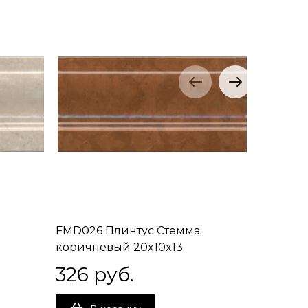
FMD026 Плинтус Стемма
FMD027 
коричневый 20x10x13
зеленый
326
 руб.
326
 