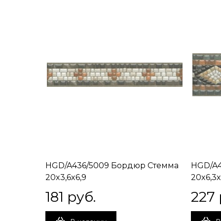
HGD/A436/5009 Бордюр Стемма
HGD/A4
20x3,6x6,9
20x6,3x
181
 руб.
227