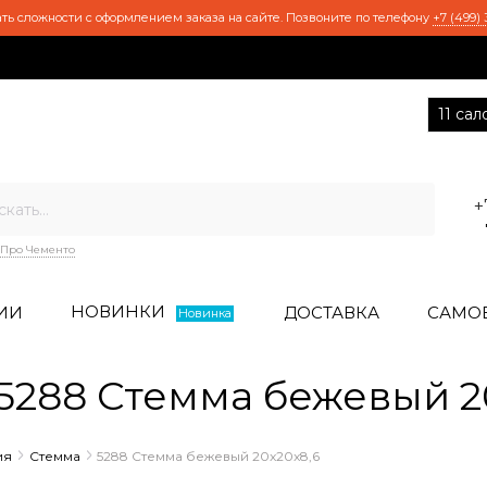
ть сложности с оформлением заказа на сайте. Позвоните по телефону
+7 (499) 
11 са
+
Про Чементо
НОВИНКИ
ИИ
ДОСТАВКА
САМО
Новинка
288 Стемма бежевый 2
ия
Стемма
5288 Стемма бежевый 20x20x8,6