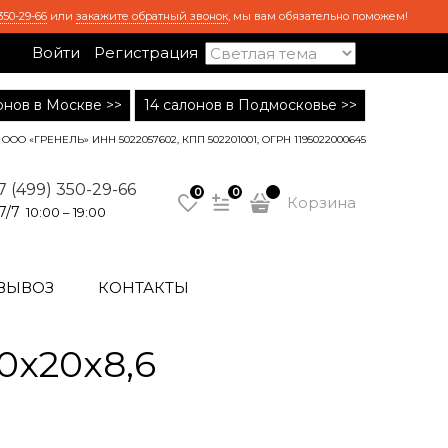
350-29-66
или
закажите обратный звонок
, мы вам обязательно поможем!
Войти
Регистрация
лонов в Москве >>
14 салонов в Подмосковье >>
ООО «ГРЕНЕЛЬ» ИНН 5022057602, КПП 502201001, ОГРН 1195022000645
7 (499) 350-29-66
0
0
Корзина
7/7
10:00 – 19:00
ВЫВОЗ
КОНТАКТЫ
0x20x8,6