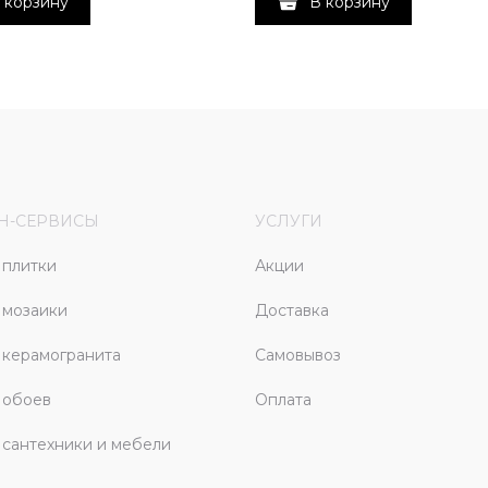
 корзину
В корзину
Н-СЕРВИСЫ
УСЛУГИ
плитки
Акции
 мозаики
Доставка
керамогранита
Самовывоз
 обоев
Оплата
сантехники и мебели