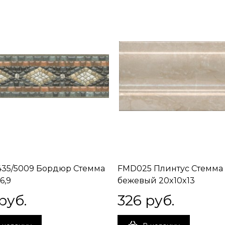
35/5009 Бордюр Стемма
FMD025 Плинтус Стемма
6,9
бежевый 20x10x13
 руб.
326
 руб.