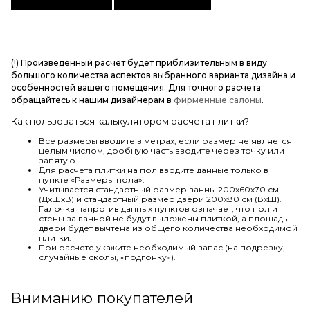
(!) Произведенный расчет будет приблизительным в виду
большого количества аспектов выбранного варианта дизайна и
особенностей вашего помещения. Для точного расчета
обращайтесь к нашим дизайнерам в
фирменные салоны
.
Как пользоваться калькулятором расчета плитки?
Все размеры вводите в метрах, если размер не является
целым числом, дробную часть вводите через точку или
запятую.
Для расчета плитки на пол вводите данные только в
пункте «Размеры пола».
Учитывается стандартный размер ванны 200х60х70 см
(ДхШхВ) и стандартный размер двери 200х80 см (ВхШ).
Галочка напротив данных пунктов означает, что пол и
стены за ванной не будут выложены плиткой, а площадь
двери будет вычтена из общего количества необходимой
плитки.
При расчете укажите необходимый запас (на подрезку,
случайные сколы, «подгонку»).
Вниманию покупателей