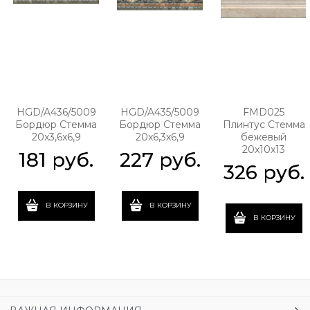
HGD/A436/5009
HGD/A435/5009
FMD025
Бордюр Стемма
Бордюр Стемма
Плинтус Стемма
20x3,6x6,9
20x6,3x6,9
бежевый
20x10x13
181
 руб.
227
 руб.
326
 руб.
В КОРЗИНУ
В КОРЗИНУ
В КОРЗИНУ