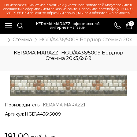
По независящим от нас причинам у части пользователей могут возникать
сложности с оформлением заказа на сайте. Позвоните по телефону
+7 (499)
350-29-66
или
закажите обратный звонок
, мы вам обязательно поможем!
KERAMA MARAZZI официальный
0
интернет-магазин
ия
Стемма
HGD/A436/5009 Бордюр Стемма 20x3,6
KERAMA MARAZZI HGD/A436/5009 Бордюр
Стемма 20x3,6x6,9
Производитель
:
KERAMA MARAZZI
Артикул:
HGD\A436\5009
181,00