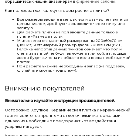
обращайтесь к нашим дизайнерам в
фирменные салоны
.
Как пользоваться калькулятором расчета плитки?
Все размеры вводите в метрах, если размер не является
целым числом, дробную часть вводите через точку или
запятую.
Для расчета плитки на пол вводите данные только в
пункте «Размеры пола».
Учитывается стандартный размер ванны 200х60х70 см
(ДхШхВ) и стандартный размер двери 200х80 см (ВхШ).
Галочка напротив данных пунктов означает, что пол и
стены за ванной не будут выложены плиткой, а площадь
двери будет вычтена из общего количества необходимой
плитки.
При расчете укажите необходимый запас (на подрезку,
случайные сколы, «подгонку»).
Вниманию покупателей
Внимательно изучайте инструкции производителей.
Осторожно. Хрупкое. Керамическая плитка и керамический
гранит являются прочными отделочными материалами,
однако их необходимо предохранять от воздействия
ударных нагрузок.
Керамическая плитка для пола и керамический гранит