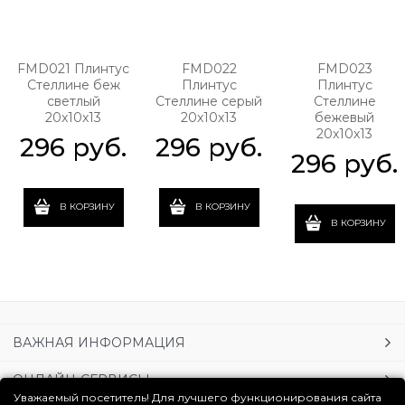
FMD021 Плинтус
FMD022
FMD023
Стеллине беж
Плинтус
Плинтус
светлый
Стеллине серый
Стеллине
20x10x13
20x10x13
бежевый
20x10x13
296
 руб.
296
 руб.
296
 руб.
В КОРЗИНУ
В КОРЗИНУ
В КОРЗИНУ
ВАЖНАЯ ИНФОРМАЦИЯ
ОНЛАЙН-СЕРВИСЫ
Уважаемый посетитель! Для лучшего функционирования сайта