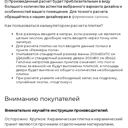
(!) Произведенный расчет будет приблизительным в виду
большого количества аспектов выбранного варианта дизайна и
особенностей вашего помещения. Для точного расчета
обращайтесь к нашим дизайнерам в
фирменные салоны
.
Как пользоваться калькулятором расчета плитки?
Все размеры вводите в метрах, если размер не является
целым числом, дробную часть вводите через точку или
запятую.
Для расчета плитки на пол вводите данные только в
пункте «Размеры пола».
Учитывается стандартный размер ванны 200х60х70 см
(ДхШхВ) и стандартный размер двери 200х80 см (ВхШ).
Галочка напротив данных пунктов означает, что пол и
стены за ванной не будут выложены плиткой, а площадь
двери будет вычтена из общего количества необходимой
плитки.
При расчете укажите необходимый запас (на подрезку,
случайные сколы, «подгонку»).
Вниманию покупателей
Внимательно изучайте инструкции производителей.
Осторожно. Хрупкое. Керамическая плитка и керамический
гранит являются прочными отделочными материалами,