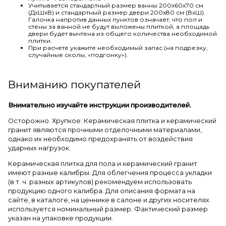
Учитывается стандартный размер ванны 200х60х70 см
(ДхШхВ) и стандартный размер двери 200х80 см (ВхШ).
Галочка напротив данных пунктов означает, что пол и
стены за ванной не будут выложены плиткой, а площадь
двери будет вычтена из общего количества необходимой
плитки.
При расчете укажите необходимый запас (на подрезку,
случайные сколы, «подгонку»).
Вниманию покупателей
Внимательно изучайте инструкции производителей.
Осторожно. Хрупкое. Керамическая плитка и керамический
гранит являются прочными отделочными материалами,
однако их необходимо предохранять от воздействия
ударных нагрузок.
Керамическая плитка для пола и керамический гранит
имеют разные калибры. Для облегчения процесса укладки
(в т. ч. разных артикулов) рекомендуем использовать
продукцию одного калибра. Для описания формата на
сайте, в каталоге, на ценнике в салоне и других носителях
используется номинальный размер. Фактический размер
указан на упаковке продукции.