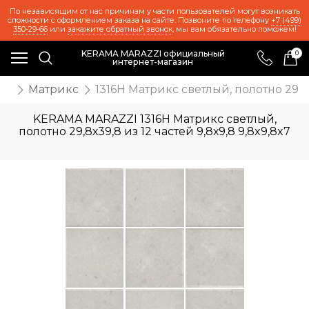
По независящим от нас причинам у части пользователей могут возникать
сложности с оформлением заказа на сайте. Позвоните по телефону
+7 (499)
350-29-66
или
закажите обратный звонок
, мы вам обязательно поможем!
KERAMA MARAZZI официальный
0
интернет-магазин
ия
Матрикс
1316H Матрикс светлый, полотно 29,8х
KERAMA MARAZZI 1316H Матрикс светлый,
полотно 29,8х39,8 из 12 частей 9,8х9,8 9,8x9,8x7