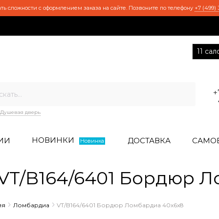
ть сложности с оформлением заказа на сайте. Позвоните по телефону
+7 (499) 
11 са
+
Душевая дверь
НОВИНКИ
ИИ
ДОСТАВКА
САМО
Новинка
T/B164/6401 Бордюр Л
ия
Ломбардиа
VT/B164/6401 Бордюр Ломбардиа 40x6x8