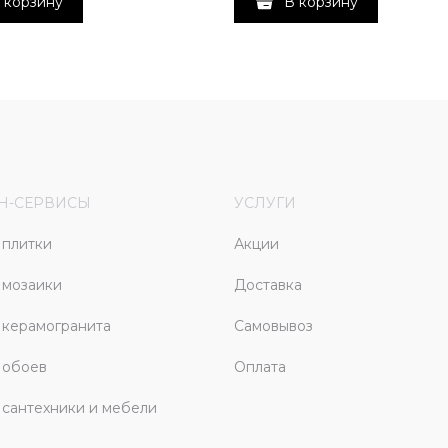
 корзину
В корзину
Н-СЕРВИСЫ
УСЛУГИ
плитки
Акции
 мозаики
Доставка
керамогранита
Самовывоз
 обоев
Оплата
сантехники и мебели