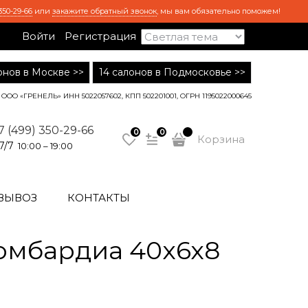
350-29-66
или
закажите обратный звонок
, мы вам обязательно поможем!
Войти
Регистрация
лонов в Москве >>
14 салонов в Подмосковье >>
ООО «ГРЕНЕЛЬ» ИНН 5022057602, КПП 502201001, ОГРН 1195022000645
7 (499) 350-29-66
0
0
Корзина
7/7
10:00 – 19:00
ВЫВОЗ
КОНТАКТЫ
омбардиа 40x6x8