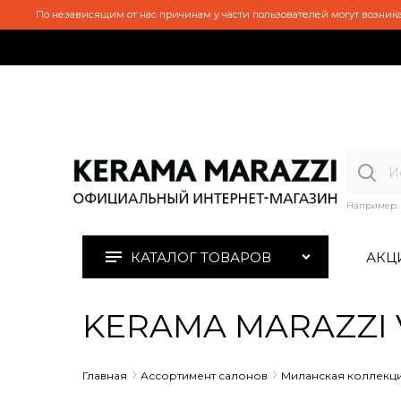
По независящим от нас причинам у части пользователей могут возника
Например:
КАТАЛОГ ТОВАРОВ
АКЦ
KERAMA MARAZZI V
Главная
Ассортимент салонов
Миланская коллекц