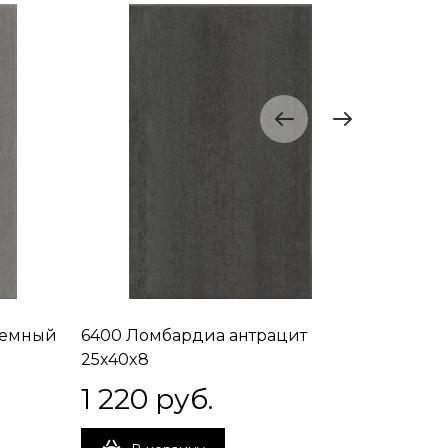
темный
6400 Ломбардиа антрацит
6401 Ло
25x40x8
25x40x8
1 220
 руб.
1 132
 