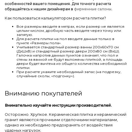
особенностей вашего помещения. Для точного расчета
обращайтесь к нашим дизайнерам в
фирменные салоны
.
Как пользоваться калькулятором расчета плитки?
Все размеры вводите в метрах, если размер не является
целым числом, дробную часть вводите через точку или
запятую.
Для расчета плитки на пол вводите данные только в
пункте «Размеры пола».
Учитывается стандартный размер ванны 200х60х70 см
(ДхШхВ) и стандартный размер двери 200х80 см (ВхШ).
Галочка напротив данных пунктов означает, что пол и
стены за ванной не будут выложены плиткой, а площадь
двери будет вычтена из общего количества необходимой
плитки.
При расчете укажите необходимый запас (на подрезку,
случайные сколы, «подгонку»).
Вниманию покупателей
Внимательно изучайте инструкции производителей.
Осторожно. Хрупкое. Керамическая плитка и керамический
гранит являются прочными отделочными материалами,
однако их необходимо предохранять от воздействия
ударных нагрузок.