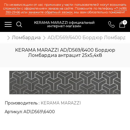
По независящим от нас причинам у части пользователей могут возникать
сложности с оформлением заказа на сайте. Позвоните по телефону
+7 (499)
350-29-66
или
закажите обратный звонок
, мы вам обязательно поможем!
KERAMA MARAZZI официальный
0
интернет-магазин
ия
Ломбардиа
AD/D569/6400 Бордюр Ломбардиа
KERAMA MARAZZI AD/D569/6400 Бордюр
Ломбардиа антрацит 25x5,4x8
Производитель
:
KERAMA MARAZZI
Артикул:
AD\D569\6400