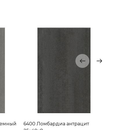
темный
6400 Ломбардиа антрацит
VT/A162/