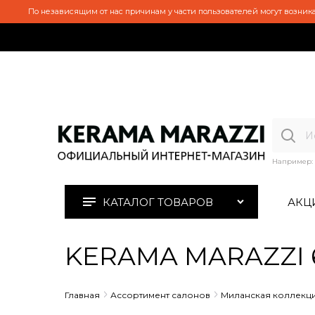
По независящим от нас причинам у части пользователей могут возника
Например:
КАТАЛОГ ТОВАРОВ
АКЦ
KERAMA MARAZZI 
Главная
Ассортимент салонов
Миланская коллекц