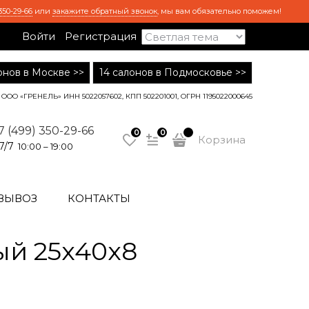
350-29-66
или
закажите обратный звонок
, мы вам обязательно поможем!
Войти
Регистрация
лонов в Москве >>
14 салонов в Подмосковье >>
ООО «ГРЕНЕЛЬ» ИНН 5022057602, КПП 502201001, ОГРН 1195022000645
7 (499) 350-29-66
0
0
Корзина
7/7
10:00 – 19:00
ВЫВОЗ
КОНТАКТЫ
й 25x40x8