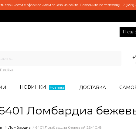
ть сложности с оформлением заказа на сайте. Позвоните по телефону
+7 (499) 
11 са
+
Про Вуд
НОВИНКИ
ИИ
ДОСТАВКА
САМО
Новинка
6401 Ломбардиа бежевы
ия
Ломбардиа
6401 Ломбардиа бежевый 25x40x8