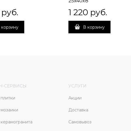
25x40x8
 руб.
1 220
 руб.
 корзину
В корзину
Н-СЕРВИСЫ
УСЛУГИ
плитки
Акции
 мозаики
Доставка
керамогранита
Самовывоз