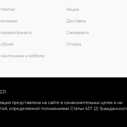
плитки
Акции
 мозаики
Доставка
керамогранита
Самовывоз
 обоев
Оплата
сантехники и мебели
ZZI
ация представлена на сайте в ознакомительных целях и ни
ртой, определяемой положениями Статьи 437 (2) Гражданског