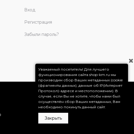
Вход
Регистрация
Забыли пароль?
Уважаемый посетитель! Для лучшего
функционирования сайта shop-km.ru мы
производим сбор Ваших метаданных (cookie
(фрагменты данных), данные об IP(Интернет
Протокол)-адресе и местоположении). В
случае, если Вы не хотите, чтобы нами был
осуществлён сбор Ваших метаданных, Вам
необходимо покинуть данный сайт.
о
Закрыть