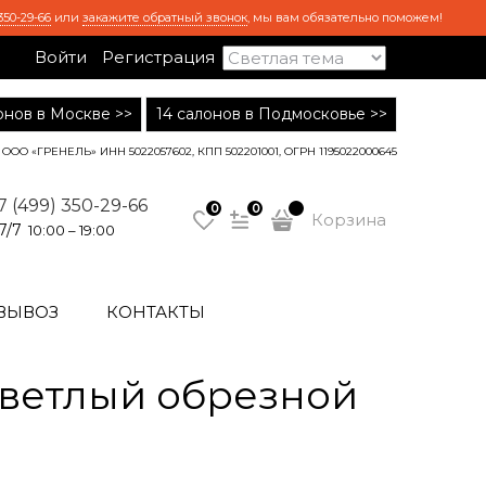
350-29-66
или
закажите обратный звонок
, мы вам обязательно поможем!
Войти
Регистрация
лонов в Москве >>
14 салонов в Подмосковье >>
ООО «ГРЕНЕЛЬ» ИНН 5022057602, КПП 502201001, ОГРН 1195022000645
7 (499) 350-29-66
0
0
Корзина
7/7
10:00 – 19:00
ВЫВОЗ
КОНТАКТЫ
ветлый обрезной