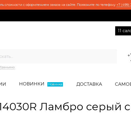
ть сложности с оформлением заказа на сайте. Позвоните по телефону
+7 (499) 
11 са
+
Граньяно
НОВИНКИ
ИИ
ДОСТАВКА
САМО
Новинка
4030R Ламбро серый с