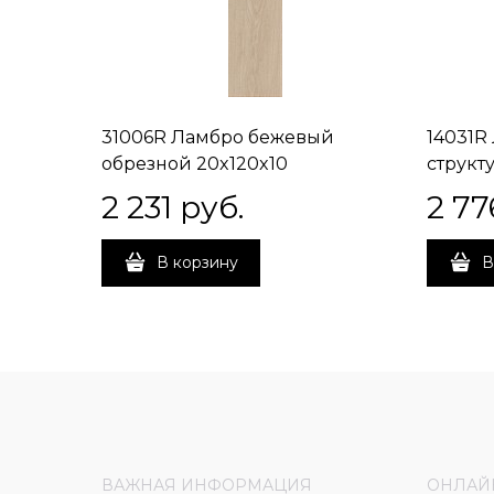
31006R Ламбро бежевый
14031R
обрезной 20x120x10
структ
2 231
 руб.
2 77
В корзину
В
ВАЖНАЯ ИНФОРМАЦИЯ
ОНЛАЙ