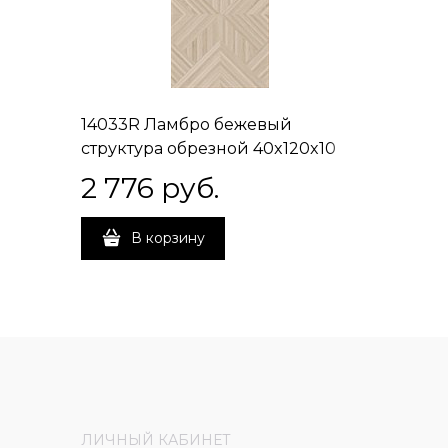
14033R Ламбро бежевый
14038R 
структура обрезной 40x120x10
обрезно
2 776
 руб.
2 70
В корзину
В 
ЛИЧНЫЙ КАБИНЕТ