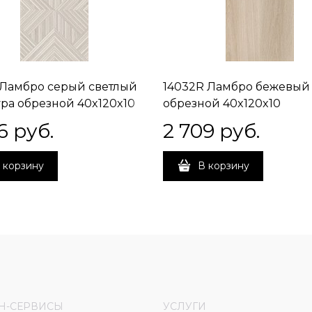
 Ламбро серый светлый
14032R Ламбро бежевый
ура обрезной 40x120x10
обрезной 40x120x10
6
 руб.
2 709
 руб.
 корзину
В корзину
Н-СЕРВИСЫ
УСЛУГИ