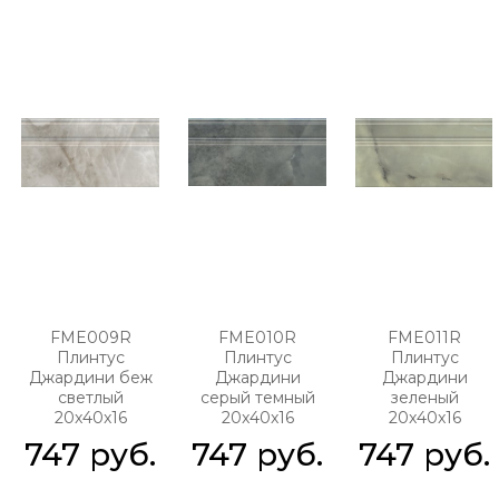
FME009R
FME010R
FME011R
Плинтус
Плинтус
Плинтус
Джардини беж
Джардини
Джардини
светлый
серый темный
зеленый
20x40x16
20x40x16
20x40x16
747
 руб.
747
 руб.
747
 руб.