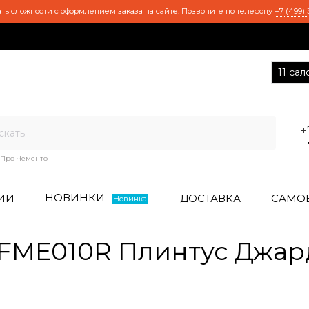
ть сложности с оформлением заказа на сайте. Позвоните по телефону
+7 (499) 
11 са
+
Про Чементо
НОВИНКИ
ИИ
ДОСТАВКА
САМО
Новинка
FME010R Плинтус Джар