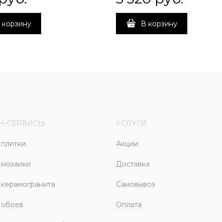
 корзину
В корзину
Н-СЕРВИСЫ
УСЛУГИ
плитки
Акции
 мозаики
Доставка
керамогранита
Самовывоз
 обоев
Оплата