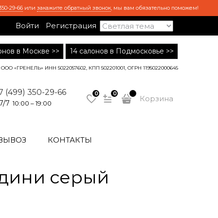
350-29-66
или
закажите обратный звонок
, мы вам обязательно поможем!
Войти
Регистрация
лонов в Москве >>
14 салонов в Подмосковье >>
ООО «ГРЕНЕЛЬ» ИНН 5022057602, КПП 502201001, ОГРН 1195022000645
7 (499) 350-29-66
0
0
Корзина
7/7
10:00 – 19:00
ВЫВОЗ
КОНТАКТЫ
дини серый