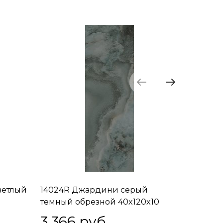
ветлый
14024R Джардини серый
14025R 
темный обрезной 40x120x10
обрезно
3 366
 руб.
3 366