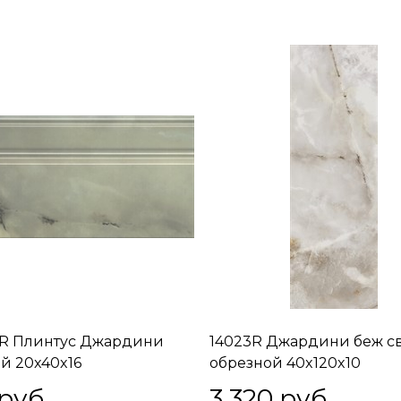
R Плинтус Джардини
14023R Джардини беж с
й 20x40x16
обрезной 40x120x10
 руб.
3 320
 руб.