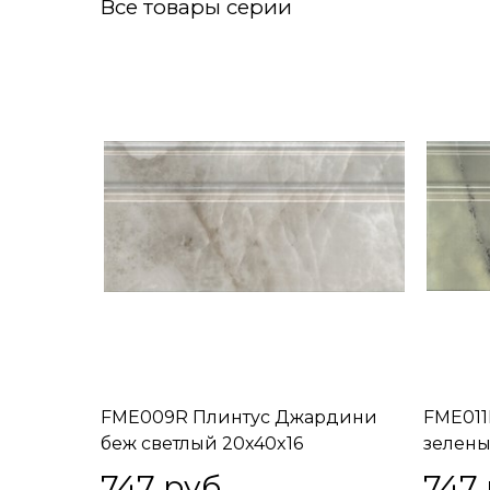
Все товары серии
FME009R Плинтус Джардини
FME011
беж светлый 20x40x16
зелены
747
 руб.
747