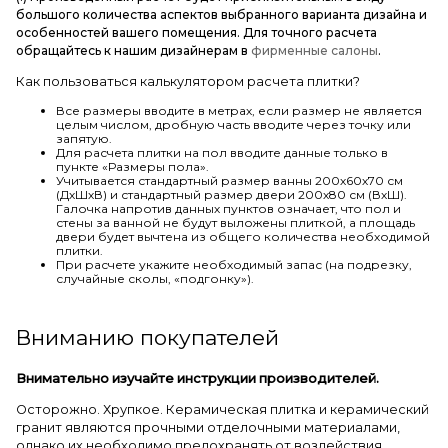
большого количества аспектов выбранного варианта дизайна и
особенностей вашего помещения. Для точного расчета
обращайтесь к нашим дизайнерам в
фирменные салоны
.
Как пользоваться калькулятором расчета плитки?
Все размеры вводите в метрах, если размер не является
целым числом, дробную часть вводите через точку или
запятую.
Для расчета плитки на пол вводите данные только в
пункте «Размеры пола».
Учитывается стандартный размер ванны 200х60х70 см
(ДхШхВ) и стандартный размер двери 200х80 см (ВхШ).
Галочка напротив данных пунктов означает, что пол и
стены за ванной не будут выложены плиткой, а площадь
двери будет вычтена из общего количества необходимой
плитки.
При расчете укажите необходимый запас (на подрезку,
случайные сколы, «подгонку»).
Вниманию покупателей
Внимательно изучайте инструкции производителей.
Осторожно. Хрупкое. Керамическая плитка и керамический
гранит являются прочными отделочными материалами,
однако их необходимо предохранять от воздействия