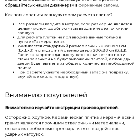
обращайтесь к нашим дизайнерам в
фирменные салоны
.
Как пользоваться калькулятором расчета плитки?
Все размеры вводите в метрах, если размер не является
целым числом, дробную часть вводите через точку или
запятую.
Для расчета плитки на пол вводите данные только в
пункте «Размеры пола».
Учитывается стандартный размер ванны 200х60х70 см
(ДхШхВ) и стандартный размер двери 200х80 см (ВхШ).
Галочка напротив данных пунктов означает, что пол и
стены за ванной не будут выложены плиткой, а площадь
двери будет вычтена из общего количества необходимой
плитки.
При расчете укажите необходимый запас (на подрезку,
случайные сколы, «подгонку»).
Вниманию покупателей
Внимательно изучайте инструкции производителей.
Осторожно. Хрупкое. Керамическая плитка и керамический
гранит являются прочными отделочными материалами,
однако их необходимо предохранять от воздействия
ударных нагрузок.