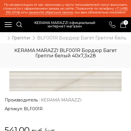
По независящим от нас причинам у части пользователей могут возникать
сложности с оформлением заказа на сайте. Позвоните по телефону
+7 (499)
350-29-66
или
закажите обратный звонок
, мы вам обязательно поможем!
KERAMA MARAZZI официальный
0
интернет-магазин
ия
Греппи
BLF001R Бордюр Багет Греппи белый 
KERAMA MARAZZI BLF001R Бордюр Багет
Греппи белый 40x7,3x28
Производитель
:
KERAMA MARAZZI
Артикул:
BLF001R
541,00
руб./шт.