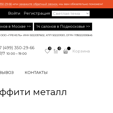
350-29-66
или
закажите обратный звонок
, мы вам обязательно поможем!
Войти
Регистрация
лонов в Москве >>
14 салонов в Подмосковье >>
ООО «ГРЕНЕЛЬ» ИНН 5022057602, КПП 502201001, ОГРН 1195022000645
7 (499) 350-29-66
0
0
Корзина
7/7
10:00 – 19:00
ВЫВОЗ
КОНТАКТЫ
аффити металл