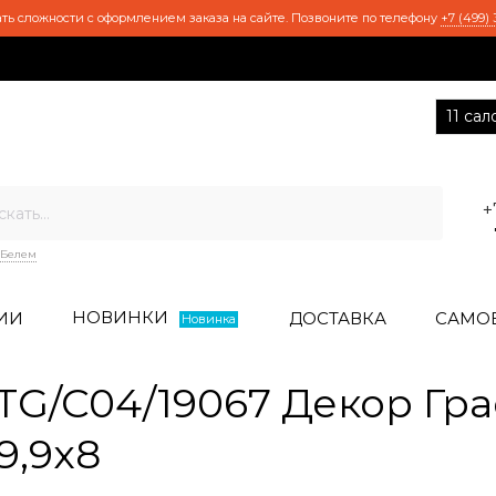
ть сложности с оформлением заказа на сайте. Позвоните по телефону
+7 (499) 
11 са
+
Белем
НОВИНКИ
ИИ
ДОСТАВКА
САМО
Новинка
G/C04/19067 Декор Гр
9,9x8