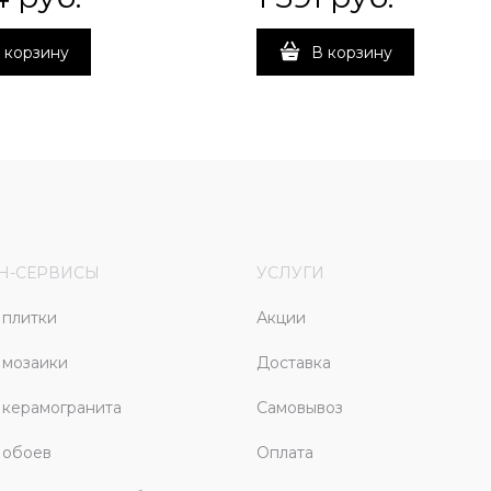
 корзину
В корзину
Н-СЕРВИСЫ
УСЛУГИ
плитки
Акции
 мозаики
Доставка
керамогранита
Самовывоз
 обоев
Оплата