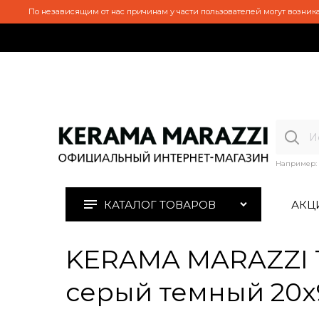
По независящим от нас причинам у части пользователей могут возника
Например:
КАТАЛОГ ТОВАРОВ
АКЦ
KERAMA MARAZZI T
серый темный 20x