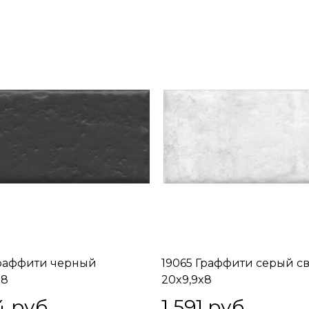
Граффити черный
19065 Граффити серый с
x8
20x9,9x8
4
 руб.
1 591
 руб.