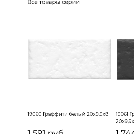
Все товары серии
19060 Граффити белый 20x9,9x8
19061 
20x9,9
1 591
 руб.
1 74