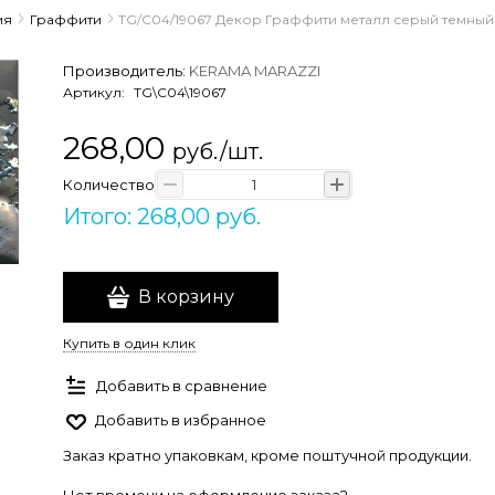
ия
Граффити
TG/C04/19067 Декор Граффити металл серый темный 
Производитель:
KERAMA MARAZZI
Артикул:
TG\C04\19067
268,00
руб./шт.
Количество
Итого: 268,00 руб.
В корзину
Купить в один клик
Добавить в сравнение
Добавить в избранное
Заказ кратно упаковкам, кроме поштучной продукции.