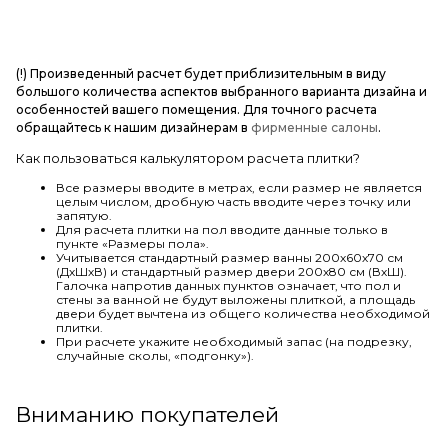
(!) Произведенный расчет будет приблизительным в виду
большого количества аспектов выбранного варианта дизайна и
особенностей вашего помещения. Для точного расчета
обращайтесь к нашим дизайнерам в
фирменные салоны
.
Как пользоваться калькулятором расчета плитки?
Все размеры вводите в метрах, если размер не является
целым числом, дробную часть вводите через точку или
запятую.
Для расчета плитки на пол вводите данные только в
пункте «Размеры пола».
Учитывается стандартный размер ванны 200х60х70 см
(ДхШхВ) и стандартный размер двери 200х80 см (ВхШ).
Галочка напротив данных пунктов означает, что пол и
стены за ванной не будут выложены плиткой, а площадь
двери будет вычтена из общего количества необходимой
плитки.
При расчете укажите необходимый запас (на подрезку,
случайные сколы, «подгонку»).
Вниманию покупателей