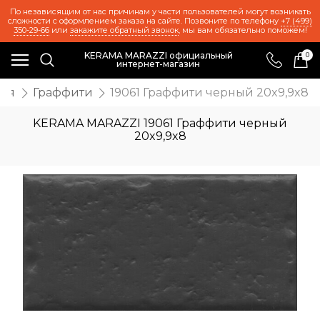
По независящим от нас причинам у части пользователей могут возникать
сложности с оформлением заказа на сайте. Позвоните по телефону
+7 (499)
350-29-66
или
закажите обратный звонок
, мы вам обязательно поможем!
KERAMA MARAZZI официальный
0
интернет-магазин
ция
Граффити
19061 Граффити черный 20x9,9x8
KERAMA MARAZZI 19061 Граффити черный
20x9,9x8