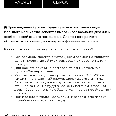
(!) Произведенный расчет будет приблизительным в виду
большого количества аспектов выбранного варианта дизайна и
особенностей вашего помещения. Для точного расчета
обращайтесь к нашим дизайнерам в
фирменные салоны
.
Как пользоваться калькулятором расчета плитки?
Все размеры вводите в метрах, если размер не является
целым числом, дробную часть вводите через точку или
запятую.
Для расчета плитки на пол вводите данные только в
пункте «Размеры пола».
Учитывается стандартный размер ванны 200х60х70 см
(ДхШхВ) и стандартный размер двери 200х80 см (ВхШ).
Галочка напротив данных пунктов означает, что пол и
стены за ванной не будут выложены плиткой, а площадь
двери будет вычтена из общего количества необходимой
плитки.
При расчете укажите необходимый запас (на подрезку,
случайные сколы, «подгонку»).
Вниманию покупателей