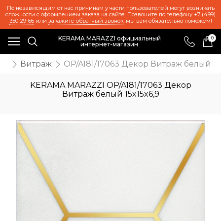
По независящим от нас причинам у части пользователей могут возникать
сложности с оформлением заказа на сайте. Позвоните по телефону
+7 (499)
350-29-66
или
закажите обратный звонок
, мы вам обязательно поможем!
KERAMA MARAZZI официальный
0
интернет-магазин
ия
Витраж
OP/A181/17063 Декор Витраж белый 15
KERAMA MARAZZI OP/A181/17063 Декор
Витраж белый 15x15x6,9