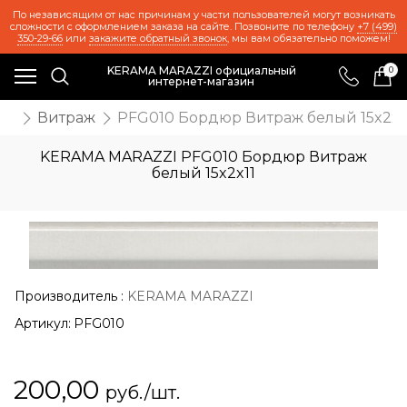
По независящим от нас причинам у части пользователей могут возникать
сложности с оформлением заказа на сайте. Позвоните по телефону
+7 (499)
350-29-66
или
закажите обратный звонок
, мы вам обязательно поможем!
KERAMA MARAZZI официальный
0
интернет-магазин
ия
Витраж
PFG010 Бордюр Витраж белый 15x2x1
KERAMA MARAZZI PFG010 Бордюр Витраж
белый 15x2x11
Производитель
:
KERAMA MARAZZI
Артикул:
PFG010
200,00
руб./шт.