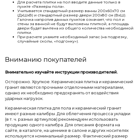
Для расчета плитки на пол вводите данные только в
пункте «Размеры пола».
Учитывается стандартный размер ванны 200х60х70 см
(ДхШхВ) и стандартный размер двери 200х80 см (ВхШ).
Галочка напротив данных пунктов означает, что пол и
стены за ванной не будут выложены плиткой, а площадь
двери будет вычтена из общего количества необходимой
плитки.
При расчете укажите необходимый запас (на подрезку,
случайные сколы, «подгонку»).
Вниманию покупателей
Внимательно изучайте инструкции производителей.
Осторожно. Хрупкое. Керамическая плитка и керамический
гранит являются прочными отделочными материалами,
однако их необходимо предохранять от воздействия
ударных нагрузок.
Керамическая плитка для пола и керамический гранит
имеют разные калибры. Для облегчения процесса укладки
(в т. ч. разных артикулов) рекомендуем использовать
продукцию одного калибра. Для описания формата на
сайте, в каталоге, на ценнике в салоне и других носителях
используется номинальный размер. Фактический размер