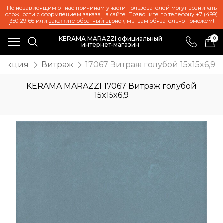
По независящим от нас причинам у части пользователей могут возникать
сложности с оформлением заказа на сайте. Позвоните по телефону
+7 (499)
350-29-66
или
закажите обратный звонок
, мы вам обязательно поможем!
KERAMA MARAZZI официальный
0
интернет-магазин
лекция
Витраж
17067 Витраж голубой 15x15x6,9
KERAMA MARAZZI 17067 Витраж голубой
15x15x6,9