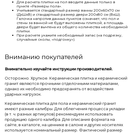
Для расчета плитки на пол вводите данные только в
пункте «Размеры пола».
Учитывается стандартный размер ванны 200х60х70 см
(ДхШхВ) и стандартный размер двери 200х80 см (ВхШ).
Галочка напротив данных пунктов означает, что пол и
стены за ванной не будут выложены плиткой, а площадь
двери будет вычтена из общего количества необходимой
плитки.
При расчете укажите необходимый запас (на подрезку,
случайные сколы, «подгонку»).
Вниманию покупателей
Внимательно изучайте инструкции производителей.
Осторожно. Хрупкое. Керамическая плитка и керамический
гранит являются прочными отделочными материалами,
однако их необходимо предохранять от воздействия
ударных нагрузок.
Керамическая плитка для пола и керамический гранит
имеют разные калибры. Для облегчения процесса укладки
(в т. ч. разных артикулов) рекомендуем использовать
продукцию одного калибра. Для описания формата на
сайте, в каталоге, на ценнике в салоне и других носителях
используется номинальный размер. Фактический размер