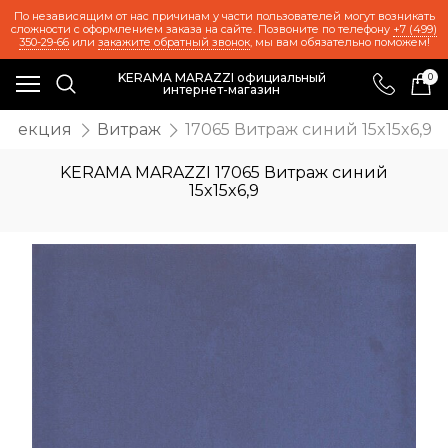
По независящим от нас причинам у части пользователей могут возникать
сложности с оформлением заказа на сайте. Позвоните по телефону
+7 (499)
350-29-66
или
закажите обратный звонок
, мы вам обязательно поможем!
KERAMA MARAZZI официальный
0
интернет-магазин
оллекция
Витраж
17065 Витраж синий 15x15x6,9
KERAMA MARAZZI 17065 Витраж синий
15x15x6,9