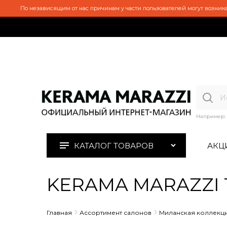
По независящим от нас причинам у части пользователей могут возника
Например:
КАТАЛОГ ТОВАРОВ
АКЦ
KERAMA MARAZZI 1
Главная
Ассортимент салонов
Миланская коллекц