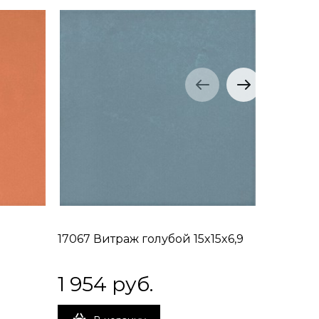
й
17067 Витраж голубой 15x15x6,9
PFG010 
15x2x11
1 954
 руб.
200
 