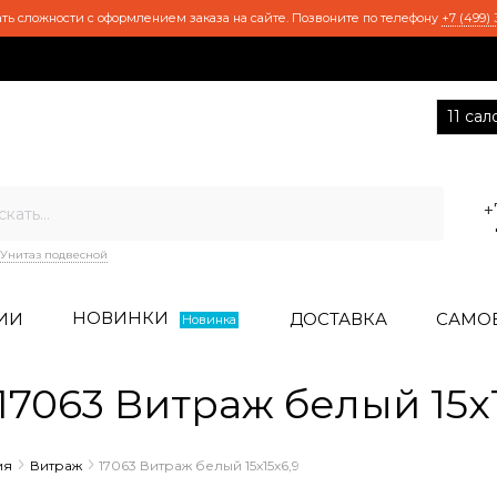
ть сложности с оформлением заказа на сайте. Позвоните по телефону
+7 (499) 
11 са
+
Унитаз подвесной
НОВИНКИ
ИИ
ДОСТАВКА
САМО
Новинка
7063 Витраж белый 15x1
ия
Витраж
17063 Витраж белый 15x15x6,9