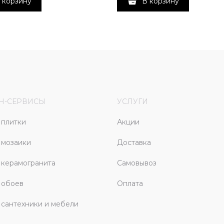
 корзину
В корзину
Н-СЕРВИСЫ
УСЛУГИ
плитки
Акции
 мозаики
Доставка
керамогранита
Самовывоз
 обоев
Оплата
сантехники и мебели