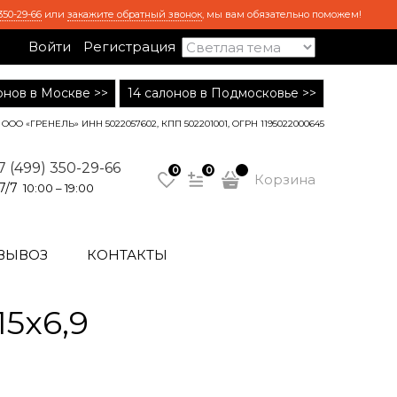
350-29-66
или
закажите обратный звонок
, мы вам обязательно поможем!
Войти
Регистрация
лонов в Москве >>
14 салонов в Подмосковье >>
ООО «ГРЕНЕЛЬ» ИНН 5022057602, КПП 502201001, ОГРН 1195022000645
7 (499) 350-29-66
0
0
Корзина
7/7
10:00 – 19:00
ВЫВОЗ
КОНТАКТЫ
5x6,9