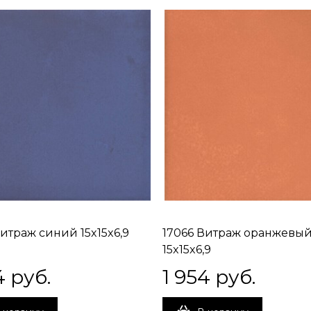
Витраж синий 15x15x6,9
17066 Витраж оранжевы
15x15x6,9
4
 руб.
1 954
 руб.