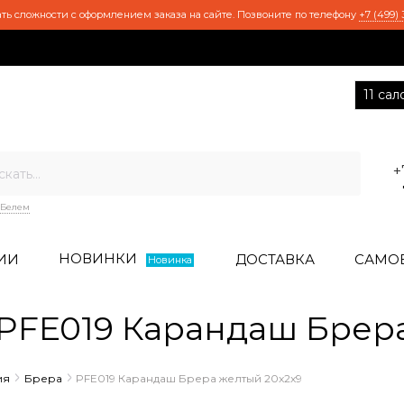
ть сложности с оформлением заказа на сайте. Позвоните по телефону
+7 (499) 
11 са
+
Белем
НОВИНКИ
ИИ
ДОСТАВКА
САМО
Новинка
FE019 Карандаш Брера
ия
Брера
PFE019 Карандаш Брера желтый 20x2x9