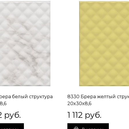
рера белый структура
8330 Брера желтый стру
8,6
20x30x8,6
2
 руб.
1 112
 руб.