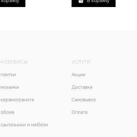
 корзину
В корзину
Н-СЕРВИСЫ
УСЛУГИ
плитки
Акции
 мозаики
Доставка
керамогранита
Самовывоз
 обоев
Оплата
сантехники и мебели