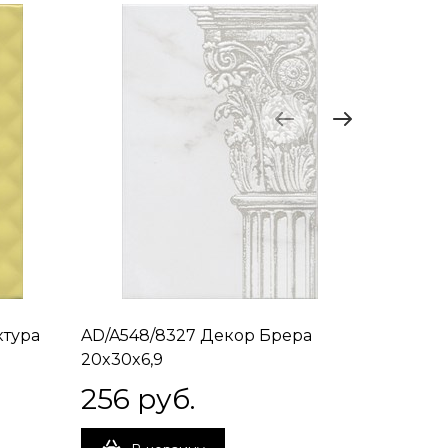
ктура
AD/A548/8327 Декор Брера
AD/B548
20x30x6,9
20x30x6
256
 руб.
256
 