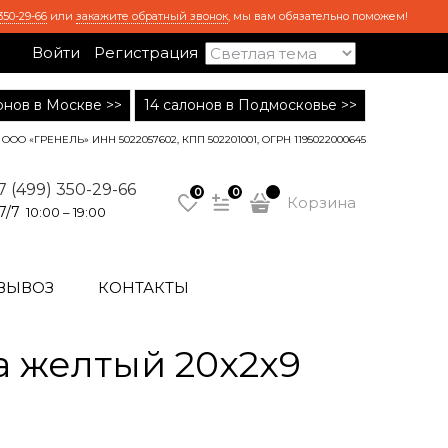
350-29-66
или
закажите обратный звонок
, мы вам обязательно поможем!
Войти
Регистрация
лонов в Москве >>
14 салонов в Подмосковье >>
ООО «ГРЕНЕЛЬ» ИНН 5022057602, КПП 502201001, ОГРН 1195022000645
7 (499) 350-29-66
0
0
Корзина
7/7
10:00 – 19:00
ВЫВОЗ
КОНТАКТЫ
 желтый 20x2x9