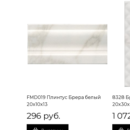
FMD019 Плинтус Брера белый
8328 Б
20x10x13
20x30x
296
 руб.
1 07