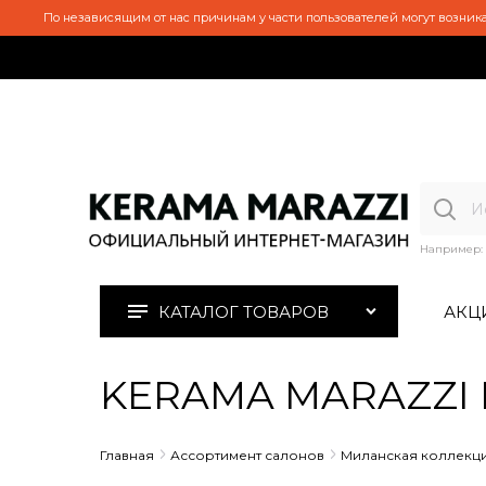
По независящим от нас причинам у части пользователей могут возника
Например:
КАТАЛОГ ТОВАРОВ
АКЦ
KERAMA MARAZZI P
Главная
Ассортимент салонов
Миланская коллекц