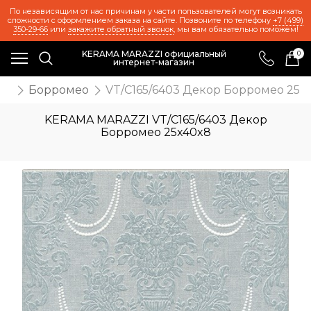
По независящим от нас причинам у части пользователей могут возникать
сложности с оформлением заказа на сайте. Позвоните по телефону
+7 (499)
350-29-66
или
закажите обратный звонок
, мы вам обязательно поможем!
KERAMA MARAZZI официальный
0
интернет-магазин
ия
Борромео
VT/C165/6403 Декор Борромео 25x
KERAMA MARAZZI VT/C165/6403 Декор
Борромео 25x40x8