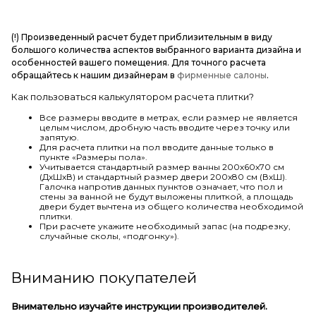
(!) Произведенный расчет будет приблизительным в виду
большого количества аспектов выбранного варианта дизайна и
особенностей вашего помещения. Для точного расчета
обращайтесь к нашим дизайнерам в
фирменные салоны
.
Как пользоваться калькулятором расчета плитки?
Все размеры вводите в метрах, если размер не является
целым числом, дробную часть вводите через точку или
запятую.
Для расчета плитки на пол вводите данные только в
пункте «Размеры пола».
Учитывается стандартный размер ванны 200х60х70 см
(ДхШхВ) и стандартный размер двери 200х80 см (ВхШ).
Галочка напротив данных пунктов означает, что пол и
стены за ванной не будут выложены плиткой, а площадь
двери будет вычтена из общего количества необходимой
плитки.
При расчете укажите необходимый запас (на подрезку,
случайные сколы, «подгонку»).
Вниманию покупателей
Внимательно изучайте инструкции производителей.