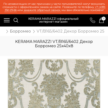
По независящим от нас причинам у части пользователей могут возникать
сложности с оформлением заказа на сайте. Позвоните по телефону
+7 (499)
350-29-66
или
закажите обратный звонок
, мы вам обязательно поможем!
KERAMA MARAZZI официальный
0
интернет-магазин
ия
Борромео
VT/B165/6402 Декор Борромео 25x
KERAMA MARAZZI VT/B165/6402 Декор
Борромео 25x40x8