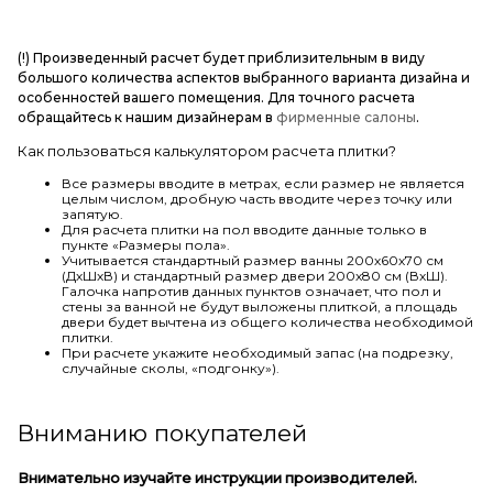
(!) Произведенный расчет будет приблизительным в виду
большого количества аспектов выбранного варианта дизайна и
особенностей вашего помещения. Для точного расчета
обращайтесь к нашим дизайнерам в
фирменные салоны
.
Как пользоваться калькулятором расчета плитки?
Все размеры вводите в метрах, если размер не является
целым числом, дробную часть вводите через точку или
запятую.
Для расчета плитки на пол вводите данные только в
пункте «Размеры пола».
Учитывается стандартный размер ванны 200х60х70 см
(ДхШхВ) и стандартный размер двери 200х80 см (ВхШ).
Галочка напротив данных пунктов означает, что пол и
стены за ванной не будут выложены плиткой, а площадь
двери будет вычтена из общего количества необходимой
плитки.
При расчете укажите необходимый запас (на подрезку,
случайные сколы, «подгонку»).
Вниманию покупателей
Внимательно изучайте инструкции производителей.